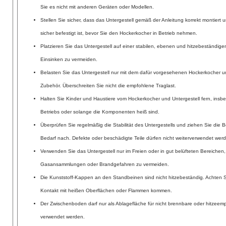
Sie es nicht mit anderen Geräten oder Modellen.
Stellen Sie sicher, dass das Untergestell gemäß der Anleitung korrekt montiert
sicher befestigt ist, bevor Sie den Hockerkocher in Betrieb nehmen.
Platzieren Sie das Untergestell auf einer stabilen, ebenen und hitzebeständig
Einsinken zu vermeiden.
Belasten Sie das Untergestell nur mit dem dafür vorgesehenen Hockerkocher
Zubehör. Überschreiten Sie nicht die empfohlene Traglast.
Halten Sie Kinder und Haustiere vom Hockerkocher und Untergestell fern, ins
Betriebs oder solange die Komponenten heiß sind.
Überprüfen Sie regelmäßig die Stabilität des Untergestells und ziehen Sie die
Bedarf nach. Defekte oder beschädigte Teile dürfen nicht weiterverwendet wer
Verwenden Sie das Untergestell nur im Freien oder in gut belüfteten Bereichen,
Gasansammlungen oder Brandgefahren zu vermeiden.
Die Kunststoff-Kappen an den Standbeinen sind nicht hitzebeständig. Achten Si
Kontakt mit heißen Oberflächen oder Flammen kommen.
Der Zwischenboden darf nur als Ablagefläche für nicht brennbare oder hitzeempf
verwendet werden.