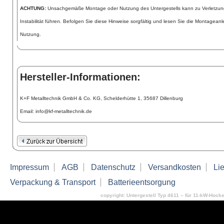
ACHTUNG:
Unsachgemäße Montage oder Nutzung des Untergestells kann zu Verletzu
Instabilität führen. Befolgen Sie diese Hinweise sorgfältig und lesen Sie die Montageanl
Nutzung.
Hersteller-Informationen:
K+F Metalltechnik GmbH & Co. KG, Schelderhütte 1, 35687 Dillenburg
Email: info@kf-metalltechnik.de
Impressum
AGB
Datenschutz
Versandkosten
Lie
Verpackung & Transport
Batterieentsorgung
copyright: Untergestell Typ 4611 – für 11-kW-Hocke