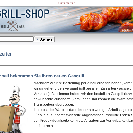
Lieferzeiten
AGB
|
W
zeiten
hnell bekommen Sie Ihren neuen Gasgrill
Nachdem wir Ihre Bestellung per eMail erhalten haben, vera
wir umgehend den Versand (gilt bei allen Zahlarten - ausser:
Vorkasse). Fast immer haben wir den bestellten Gasgrill (bzw.
gewünschte Zubehörteil) am Lager und können die Ware sofo
Transporteur übergeben.
Ihre bestellte Ware ist dann innerhalb weniger Arbeitstage bei
Für alle auf unserer Webseite angebotenen Produkte finden S
der Produktdetailseite konkrete Angaben zur Verfügbarkeit bz
Liefertermin.