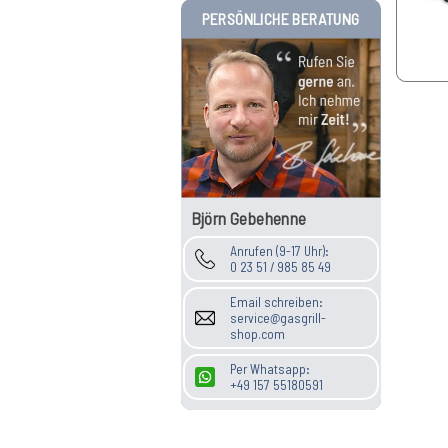
PERSÖNLICHE BERATUNG
Björn Gebehenne
Anrufen (9-17 Uhr):
0 23 51 / 985 85 49
Email schreiben:
service@gasgrill-
shop.com
Per Whatsapp:
+49 157 55180591