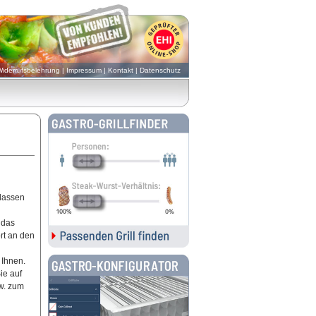
iderrufsbelehrung
|
Impressum
|
Kontakt
|
Datenschutz
nlassen
 das
rt an den
 Ihnen.
ie auf
w. zum