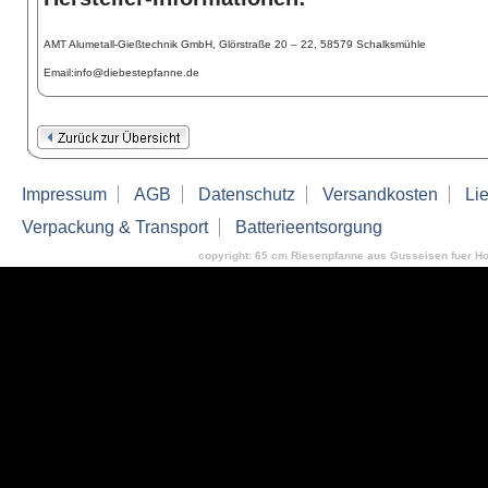
AMT Alumetall-Gießtechnik GmbH, Glörstraße 20 – 22, 58579 Schalksmühle
Email:info@diebestepfanne.de
Impressum
AGB
Datenschutz
Versandkosten
Lie
Verpackung & Transport
Batterieentsorgung
copyright: 65 cm Riesenpfanne aus Gusseisen fuer Ho