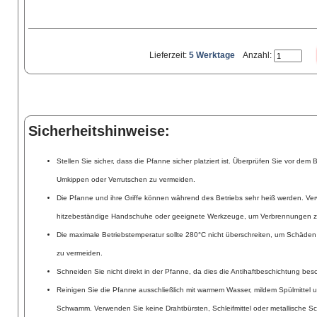
Lieferzeit:
5 Werktage
Anzahl:
Sicherheitshinweise:
Stellen Sie sicher, dass die Pfanne sicher platziert ist. Überprüfen Sie vor dem Be
Umkippen oder Verrutschen zu vermeiden.
Die Pfanne und ihre Griffe können während des Betriebs sehr heiß werden. V
hitzebeständige Handschuhe oder geeignete Werkzeuge, um Verbrennungen z
Die maximale Betriebstemperatur sollte 280°C nicht überschreiten, um Schäden
zu vermeiden.
Schneiden Sie nicht direkt in der Pfanne, da dies die Antihaftbeschichtung be
Reinigen Sie die Pfanne ausschließlich mit warmem Wasser, mildem Spülmittel
Schwamm. Verwenden Sie keine Drahtbürsten, Schleifmittel oder metallische 