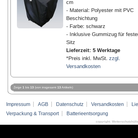
cm
- Material: Polyester mit PVC
Beschichtung
- Farbe: schwarz
- Inklusive Gummizug für feste
Sitz
Lieferzeit: 5 Werktage
*Preis inkl. MwSt.
zzgl.
Versandkosten
Zeige
1
bis
13
(von insgesamt
13
Artikeln)
Impressum
AGB
Datenschutz
Versandkosten
Lie
Verpackung & Transport
Batterieentsorgung
copyright: Wetterschutzhüllen