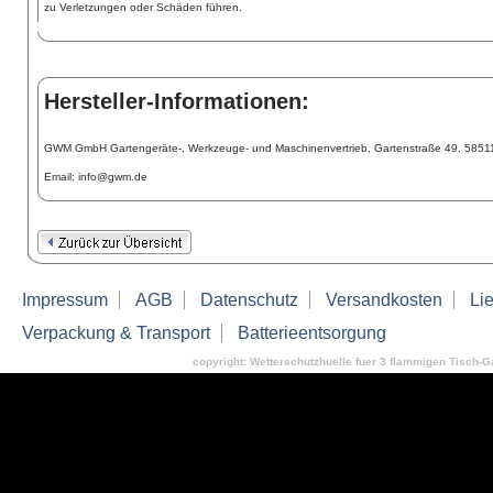
zu Verletzungen oder Schäden führen.
Hersteller-Informationen:
GWM GmbH Gartengeräte-, Werkzeuge- und Maschinenvertrieb, Gartenstraße 49, 5851
Email: info@gwm.de
Impressum
AGB
Datenschutz
Versandkosten
Lie
Verpackung & Transport
Batterieentsorgung
copyright: Wetterschutzhuelle fuer 3 flammigen Tisch-Ga