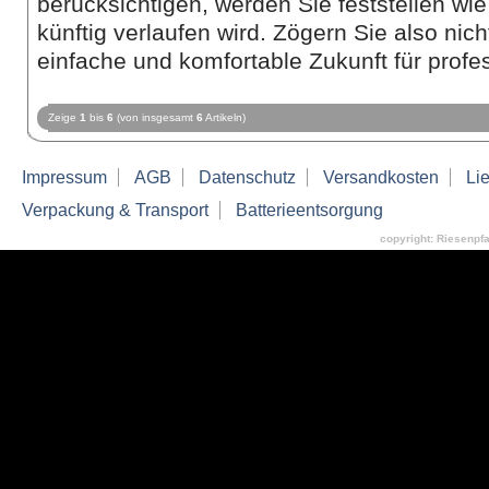
berücksichtigen, werden Sie feststellen wie
künftig verlaufen wird. Zögern Sie also nich
einfache und komfortable Zukunft für profe
Zeige
1
bis
6
(von insgesamt
6
Artikeln)
Impressum
AGB
Datenschutz
Versandkosten
Lie
Verpackung & Transport
Batterieentsorgung
copyright: Riesenpf