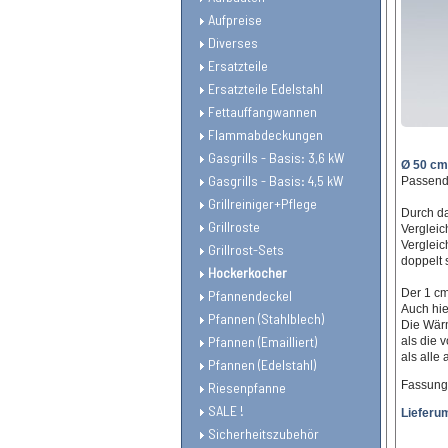
Aufpreise
Diverses
Ersatzteile
Ersatzteile Edelstahl
Fettauffangwannen
Flammabdeckungen
Gasgrills - Basis: 3,6 kW
Ø 50 cm
Gasgrills - Basis: 4,5 kW
Passend 
Grillreiniger+Pflege
Durch da
Grillroste
Vergleic
Vergleic
Grillrost-Sets
doppelt 
Hockerkocher
Der 1 cm
Pfannendeckel
Auch hie
Pfannen (Stahlblech)
Die Wärm
Pfannen (Emailliert)
als die 
als alle
Pfannen (Edelstahl)
Fassung
Riesenpfanne
SALE !
Lieferu
Sicherheitszubehör