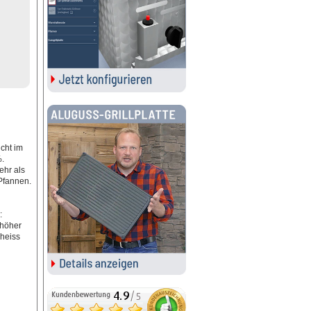
cht im
.
ehr als
Pfannen.
:
 höher
 heiss