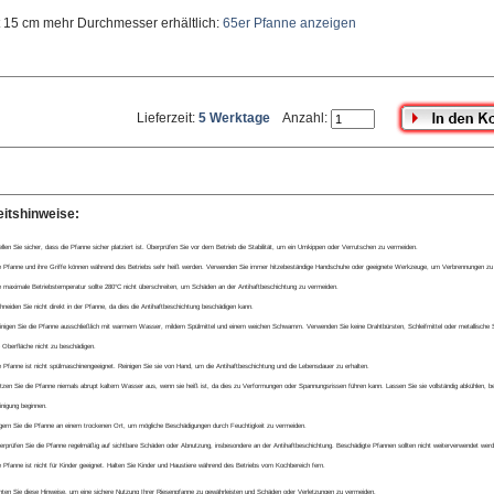
 15 cm mehr Durchmesser erhältlich:
65er Pfanne anzeigen
Lieferzeit:
5 Werktage
Anzahl:
eitshinweise:
ellen Sie sicher, dass die Pfanne sicher platziert ist. Überprüfen Sie vor dem Betrieb die Stabilität, um ein Umkippen oder Verrutschen zu vermeiden.
e Pfanne und ihre Griffe können während des Betriebs sehr heiß werden. Verwenden Sie immer hitzebeständige Handschuhe oder geeignete Werkzeuge, um Verbrennungen zu
e maximale Betriebstemperatur sollte 280°C nicht überschreiten, um Schäden an der Antihaftbeschichtung zu vermeiden.
hneiden Sie nicht direkt in der Pfanne, da dies die Antihaftbeschichtung beschädigen kann.
inigen Sie die Pfanne ausschließlich mit warmem Wasser, mildem Spülmittel und einem weichen Schwamm. Verwenden Sie keine Drahtbürsten, Schleifmittel oder metallisc
e Oberfläche nicht zu beschädigen.
e Pfanne ist nicht spülmaschinengeeignet. Reinigen Sie sie von Hand, um die Antihaftbeschichtung und die Lebensdauer zu erhalten.
tzen Sie die Pfanne niemals abrupt kaltem Wasser aus, wenn sie heiß ist, da dies zu Verformungen oder Spannungsrissen führen kann. Lassen Sie sie vollständig abkühlen, be
inigung beginnen.
gern Sie die Pfanne an einem trockenen Ort, um mögliche Beschädigungen durch Feuchtigkeit zu vermeiden.
erprüfen Sie die Pfanne regelmäßig auf sichtbare Schäden oder Abnutzung, insbesondere an der Antihaftbeschichtung. Beschädigte Pfannen sollten nicht weiterverwendet werd
e Pfanne ist nicht für Kinder geeignet. Halten Sie Kinder und Haustiere während des Betriebs vom Kochbereich fern.
en Sie diese Hinweise, um eine sichere Nutzung Ihrer Riesenpfanne zu gewährleisten und Schäden oder Verletzungen zu vermeiden.