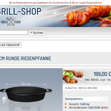
50 cm Riesenpfanne aus Gusseisen für Hockerkocher Ø 50 cm runde Riesenpfanne
AGB
|
W
 CM RUNDE RIESENPFANNE
199,00 
inkl. MwSt.
zzgl. Ve
Artikel-Nr.: 800.02.000.000
Versandinfos:
Gewicht:
5,60 kg
Versandkosten:
9,80 EUR
(Info)