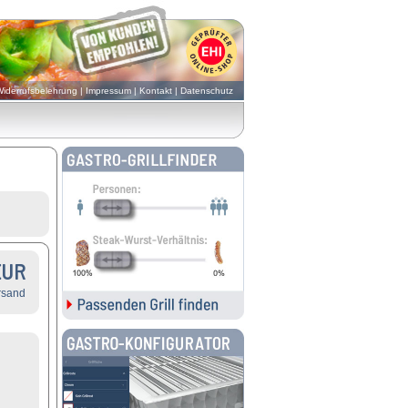
iderrufsbelehrung
|
Impressum
|
Kontakt
|
Datenschutz
EUR
rsand