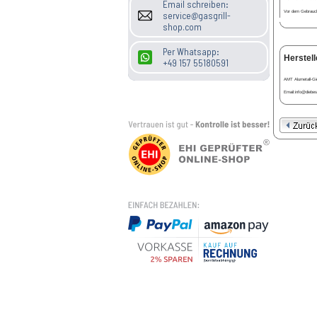
Email schreiben:
Vor dem Gebrauch 
service@gasgrill-
shop.com
Per Whatsapp:
Herstell
+49 157 55180591
AMT Alumetall-Gi
Email:info@diebes