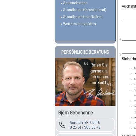
Seitenablagen
Auch mit
Standbeine (feststehend)
Standbeine (mit Rollen)
Wetterschutzhüllen
PERSÖNLICHE BERATUNG
Sicherh
St
Di
Di
Sc
Re
di
Di
Se
Björn Gebehenne
Re
La
Anrufen (9-17 Uhr):
Üb
0 23 51 / 985 85 49
Di
ACHTUNG:
Beacht