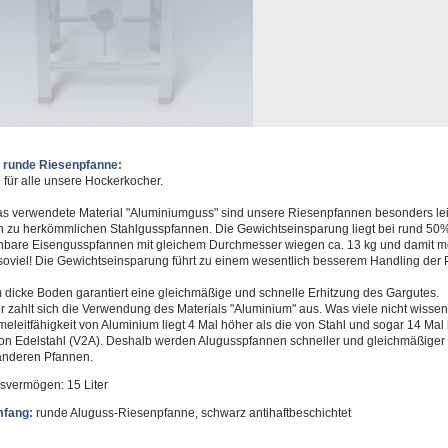
 runde Riesenpfanne:
für alle unsere Hockerkocher.
s verwendete Material "Aluminiumguss" sind unsere Riesenpfannen besonders lei
h zu herkömmlichen Stahlgusspfannen. Die Gewichtseinsparung liegt bei rund 50%
hbare Eisengusspfannen mit gleichem Durchmesser wiegen ca. 13 kg und damit m
soviel! Die Gewichtseinsparung führt zu einem wesentlich besserem Handling der 
 dicke Boden garantiert eine gleichmäßige und schnelle Erhitzung des Gargutes.
r zahlt sich die Verwendung des Materials "Aluminium" aus. Was viele nicht wissen
eleitfähigkeit von Aluminium liegt 4 Mal höher als die von Stahl und sogar 14 Mal
von Edelstahl (V2A). Deshalb werden Alugusspfannen schneller und gleichmäßiger
 anderen Pfannen.
svermögen: 15 Liter
mfang:
runde Aluguss-Riesenpfanne, schwarz antihaftbeschichtet