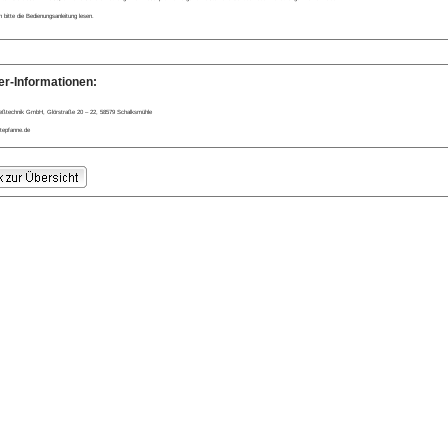
bitte die Bedienungsanleitung lesen.
er-Informationen:
eßtechnik GmbH, Glörstraße 20 – 22, 58579 Schalksmühle
tepfanne.de