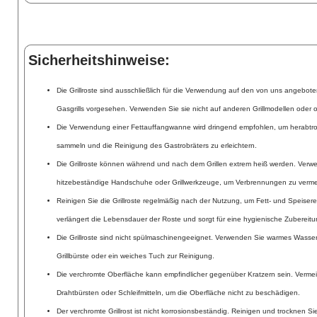
Sicherheitshinweise:
Die Grillroste sind ausschließlich für die Verwendung auf den von uns angebot
Gasgrills vorgesehen. Verwenden Sie sie nicht auf anderen Grillmodellen oder
Die Verwendung einer Fettauffangwanne wird dringend empfohlen, um herabtro
sammeln und die Reinigung des Gastrobräters zu erleichtern.
Die Grillroste können während und nach dem Grillen extrem heiß werden. Verw
hitzebeständige Handschuhe oder Grillwerkzeuge, um Verbrennungen zu verme
Reinigen Sie die Grillroste regelmäßig nach der Nutzung, um Fett- und Speisere
verlängert die Lebensdauer der Roste und sorgt für eine hygienische Zubereitu
Die Grillroste sind nicht spülmaschinengeeignet. Verwenden Sie warmes Wasser,
Grillbürste oder ein weiches Tuch zur Reinigung.
Die verchromte Oberfläche kann empfindlicher gegenüber Kratzern sein. Verme
Drahtbürsten oder Schleifmitteln, um die Oberfläche nicht zu beschädigen.
Der verchromte Grillrost ist nicht korrosionsbeständig. Reinigen und trocknen S