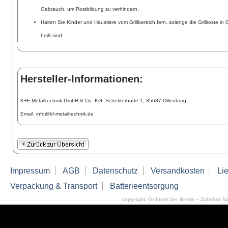
Gebrauch, um Rostbildung zu verhindern.
Halten Sie Kinder und Haustiere vom Grillbereich fern, solange die Grillroste i
heiß sind.
Hersteller-Informationen:
K+F Metalltechnik GmbH & Co. KG, Schelderhütte 1, 35687 Dillenburg
Email: info@kf-metalltechnik.de
Impressum
AGB
Datenschutz
Versandkosten
Lie
Verpackung & Transport
Batterieentsorgung
copyright: Grillrost 5er Breite – Zubehör für