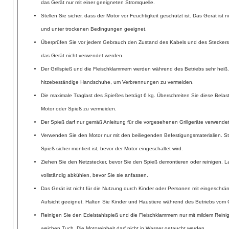
das Gerät nur mit einer geeigneten Stromquelle.
Stellen Sie sicher, dass der Motor vor Feuchtigkeit geschützt ist. Das Gerät ist n
und unter trockenen Bedingungen geeignet.
Überprüfen Sie vor jedem Gebrauch den Zustand des Kabels und des Steckers
das Gerät nicht verwendet werden.
Der Grillspieß und die Fleischklammern werden während des Betriebs sehr hei
hitzebeständige Handschuhe, um Verbrennungen zu vermeiden.
Die maximale Traglast des Spießes beträgt 6 kg. Überschreiten Sie diese Bel
Motor oder Spieß zu vermeiden.
Der Spieß darf nur gemäß Anleitung für die vorgesehenen Grillgeräte verwende
Verwenden Sie den Motor nur mit den beiliegenden Befestigungsmaterialien. Ste
Spieß sicher montiert ist, bevor der Motor eingeschaltet wird.
Ziehen Sie den Netzstecker, bevor Sie den Spieß demontieren oder reinigen. La
vollständig abkühlen, bevor Sie sie anfassen.
Das Gerät ist nicht für die Nutzung durch Kinder oder Personen mit eingeschrä
Aufsicht geeignet. Halten Sie Kinder und Haustiere während des Betriebs vom G
Reinigen Sie den Edelstahlspieß und die Fleischklammern nur mit mildem Reini
weichen Tuch. Die Motoreinheit darf nicht in Wasser getaucht werden.