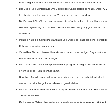
Beschädigte Teile dürfen nicht verwendet werden und sind auszutauschen.
Der Deckel und Spritzschutz wird Betrieb des Gastrobräters sehr heiß werden.
hitzebeständige Handschuhe, um Verbrennungen zu vermeiden.
Die Edelstahl-Oberflächen sind korrosionsbeständig, jedoch nicht vollkommen ros
Bauteile regelmäßig und trocknen Sie sie nach der Reinigung gründlich ab, um 
vermeiden.
Montieren Sie die Spritzschutzaufsätze und Deckel so, dass sie sicher befestig
Gebrauchs verrutschen können.
Vermeiden Sie den direkten Kontakt mit scharfen oder kantigen Gegenständen
Edelstahlteile nicht zu beschädigen.
Die Zubehörteile sind nicht spülmaschinengeeignet. Reinigen Sie sie mit einem
einem weichen Tuch oder Schwamm.
Bewahren Sie alle Zubehörteile an einem trockenen und geschützten Ort auf, w
werden, um eine lange Lebensdauer zu gewährleisten.
Dieses Zubehör ist nicht für Kinder geeignet. Halten Sie Kinder und Haustiere
Zubehörteilen fern.
Die Rotisserie-Motoreinheit ist für den Betrieb mit einer Spannung von 220 Vol