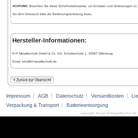
ACHTUNG:
Beachten Sie diese Sicherheitshinweise, um Schäden und Verletzungen zu 
Vor dem Gebrauch bitte die Bedienungsanleitung lesen.
Hersteller-Informationen:
K+F Metalltechnik GmbH & Co. KG, Schelderhütte 1, 35687 Dillenburg
Email: info@kf-metalltechnik.de
Impressum
AGB
Datenschutz
Versandkosten
Lie
Verpackung & Transport
Batterieentsorgung
copyright: Ersatz-Grillspießkrallen für