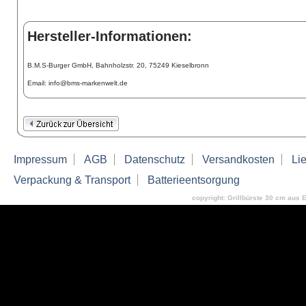
Hersteller-Informationen:
B.M.S-Burger GmbH, Bahnholzstr. 20, 75249 Kieselbronn
Email: info@bms-markenwelt.de
Impressum
AGB
Datenschutz
Versandkosten
Lie
Verpackung & Transport
Batterieentsorgung
copyright: Grillbürste 30 cm aus E