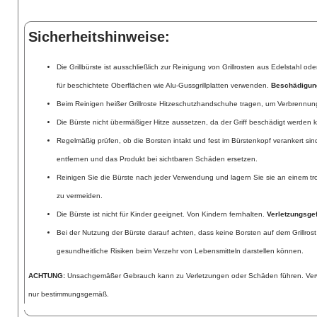
Sicherheitshinweise:
Die Grillbürste ist ausschließlich zur Reinigung von Grillrosten aus Edelstahl od
für beschichtete Oberflächen wie Alu-Gussgrillplatten verwenden.
Beschädigun
Beim Reinigen heißer Grillroste Hitzeschutzhandschuhe tragen, um Verbrennu
Die Bürste nicht übermäßiger Hitze aussetzen, da der Griff beschädigt werden 
Regelmäßig prüfen, ob die Borsten intakt und fest im Bürstenkopf verankert sin
entfernen und das Produkt bei sichtbaren Schäden ersetzen.
Reinigen Sie die Bürste nach jeder Verwendung und lagern Sie sie an einem t
zu vermeiden.
Die Bürste ist nicht für Kinder geeignet. Von Kindern fernhalten.
Verletzungsge
Bei der Nutzung der Bürste darauf achten, dass keine Borsten auf dem Grillrost
gesundheitliche Risiken beim Verzehr von Lebensmitteln darstellen können.
ACHTUNG:
Unsachgemäßer Gebrauch kann zu Verletzungen oder Schäden führen. Verwe
nur bestimmungsgemäß.