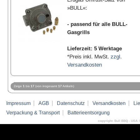
»BULL«:
- passend für alle BULL-
Gasgrills
Lieferzeit: 5 Werktage
*Preis inkl. MwSt.
zzgl.
Versandkosten
Zeige
1
bis
17
(von insgesamt
17
Artikeln)
Impressum
AGB
Datenschutz
Versandkosten
Lie
Verpackung & Transport
Batterieentsorgung
copyright: Bull BBQ - USA: