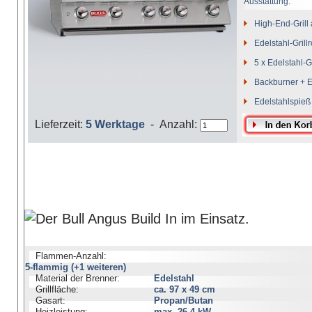
Ausstattung:
High-End-Grill
Edelstahl-Grillr
5 x Edelstahl-
Backburner + E
Edelstahlspieß 
Edelstahl-Warm
Lieferzeit:
5 Werktage
- Anzahl:
Flammen-Anzahl:
5-flammig (+1 weiteren)
Material der Brenner:
Edelstahl
Grillfläche:
ca. 97 x 49 cm
Gasart:
Propan/Butan
Heizleistung:
max. 26,4 kW