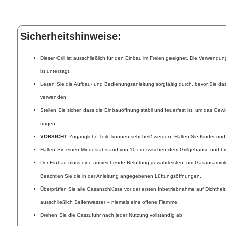
Sicherheitshinweise:
Dieser Grill ist ausschließlich für den Einbau im Freien geeignet. Die Verwen
ist untersagt.
Lesen Sie die Aufbau- und Bedienungsanleitung sorgfältig durch, bevor Sie da
verwenden.
Stellen Sie sicher, dass die Einbauöffnung stabil und feuerfest ist, um das Gewic
tragen.
VORSICHT:
Zugängliche Teile können sehr heiß werden. Halten Sie Kinder und
Halten Sie einen Mindestabstand von 10 cm zwischen dem Grillgehäuse und bre
Der Einbau muss eine ausreichende Belüftung gewährleisten, um Gasansamml
Beachten Sie die in der Anleitung angegebenen Lüftungsöffnungen.
Überprüfen Sie alle Gasanschlüsse vor der ersten Inbetriebnahme auf Dichthei
ausschließlich Seifenwasser – niemals eine offene Flamme.
Drehen Sie die Gaszufuhr nach jeder Nutzung vollständig ab.