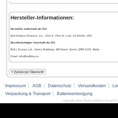
Hersteller-Informationen:
Hersteller außerhalb der EU:
Bull Outdoor Products, Inc., 1011 E. Pine St, Lodi, CA 95240, USA
Bevollmächtigter innerhalb der EU:
BULL Europe Ltd., Zamco Buildings, Mill Street, Qormi, QRM 3103, Malta
Email: info@bullbbq.eu
Impressum
AGB
Datenschutz
Versandkosten
Lie
Verpackung & Transport
Batterieentsorgung
copyright: BULL Brahma Built-In Gasgrill 5