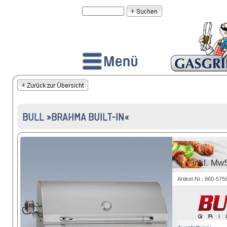
BULL »BRAHMA BUILT-IN«
inkl. MwS
Artikel-Nr.: 860-575