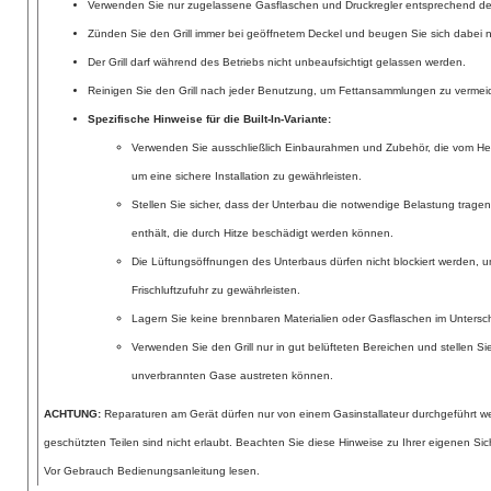
Verwenden Sie nur zugelassene Gasflaschen und Druckregler entsprechend der
Zünden Sie den Grill immer bei geöffnetem Deckel und beugen Sie sich dabei n
Der Grill darf während des Betriebs nicht unbeaufsichtigt gelassen werden.
Reinigen Sie den Grill nach jeder Benutzung, um Fettansammlungen zu verme
Spezifische Hinweise für die Built-In-Variante:
Verwenden Sie ausschließlich Einbaurahmen und Zubehör, die vom Her
um eine sichere Installation zu gewährleisten.
Stellen Sie sicher, dass der Unterbau die notwendige Belastung tragen
enthält, die durch Hitze beschädigt werden können.
Die Lüftungsöffnungen des Unterbaus dürfen nicht blockiert werden, 
Frischluftzufuhr zu gewährleisten.
Lagern Sie keine brennbaren Materialien oder Gasflaschen im Unterschr
Verwenden Sie den Grill nur in gut belüfteten Bereichen und stellen Sie
unverbrannten Gase austreten können.
ACHTUNG:
Reparaturen am Gerät dürfen nur von einem Gasinstallateur durchgeführt 
geschützten Teilen sind nicht erlaubt. Beachten Sie diese Hinweise zu Ihrer eigenen Sic
Vor Gebrauch Bedienungsanleitung lesen.