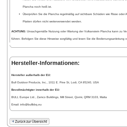
Plancha noch heiß ist.
Überprüfen Sie die Plancha regelmäßig auf sichtbare Schäden wie Risse oder
Platten dürfen nicht weiterverwendet werden.
ACHTUNG:
Unsachgemäße Nutzung oder Wartung der Vulkanstein Plancha kann zu Ve
führen. Befolgen Sie diese Hinweise sorgfältig und lesen Sie die Bedienungsanleitung v
Hersteller-Informationen:
Hersteller außerhalb der EU:
Bull Outdoor Products, Inc., 1011 E. Pine St, Lodi, CA 95240, USA
Bevollmächtigter innerhalb der EU:
BULL Europe Ltd., Zamco Buildings, Mill Street, Qormi, QRM 3103, Malta
Email: info@bullbbq.eu