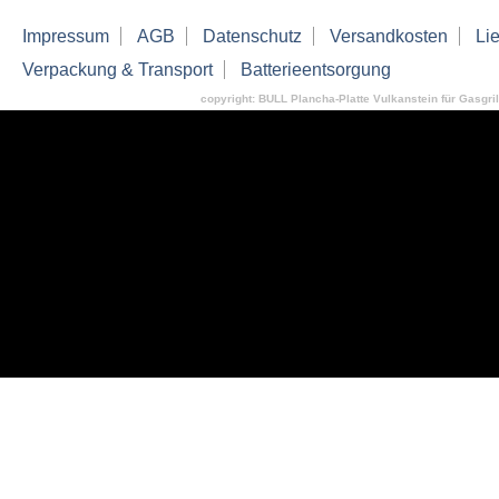
Impressum
AGB
Datenschutz
Versandkosten
Lie
Verpackung & Transport
Batterieentsorgung
copyright: BULL Plancha-Platte Vulkanstein für Gasgr