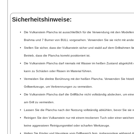
Sicherheitshinweise:
Die Vulkanstein Plancha ist ausschließlich für die Verwendung mit den Modellen
Brahma und 7 Burner von BULL vorgesehen. Verwenden Sie sie nicht mit andere
Stellen Sie sicher, dass der Vulkanstein sicher und stabil auf dem Grillrahmen l
Betrieb, dass die Plancha korrekt positioniert ist.
Die Vulkanstein Plancha darf niemals mit Wasser im heißen Zustand abgekühlt 
kann zu Schäden oder Rissen im Material führen.
Vermeiden Sie direkte Berührung mit der heißen Plancha. Verwenden Sie hitz
Grillwerkzeuge, um Verbrennungen zu vermeiden.
Die Vulkanstein Plancha darf die Grillfläche nicht vollständig abdecken, um e
am Grill zu vermeiden.
Lassen Sie die Plancha nach der Nutzung vollständig abkühlen, bevor Sie sie r
Reinigen Sie den Vulkanstein nur mit einem trockenen Tuch oder einer weiche
keine aggressiven Reinigungsmittel oder scharfen Werkzeuge.
Halten Sie Kinder und Haustiere vom Grillbereich fern, insbesondere während 