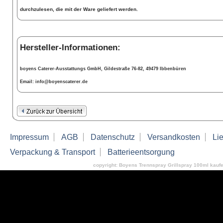
durchzulesen, die mit der Ware geliefert werden.
Hersteller-Informationen:
boyens Caterer-Ausstattungs GmbH, Gildestraße 76-82, 49479 Ibbenbüren
Email: info@boyenscaterer.de
Impressum
AGB
Datenschutz
Versandkosten
Lie
Verpackung & Transport
Batterieentsorgung
copyright: Boyens Trennspray Grillspray 100ml kaufe