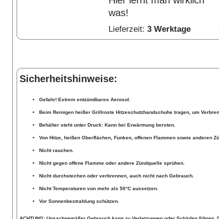
Hier lernt man wirklich
was!
Lieferzeit:
3 Werktage
Sicherheitshinweise:
Gefahr!
Extrem entzündbares Aerosol.
Beim Reinigen heißer Grillroste Hitzeschutzhandschuhe tragen, um Verbr
Behälter steht unter Druck: Kann bei Erwärmung bersten.
Von Hitze, heißen Oberflächen, Funken, offenen Flammen sowie anderen Zün
Nicht rauchen.
Nicht gegen offene Flamme oder andere Zündquelle sprühen.
Nicht durchstechen oder verbrennen, auch nicht nach Gebrauch.
Nicht Temperaturen von mehr als 50°C aussetzen.
Vor Sonnenbestrahlung schützen.
ACHTUNG:
Unsachgemäßer Gebrauch kann zu Verletzungen oder Schäden führen. Da