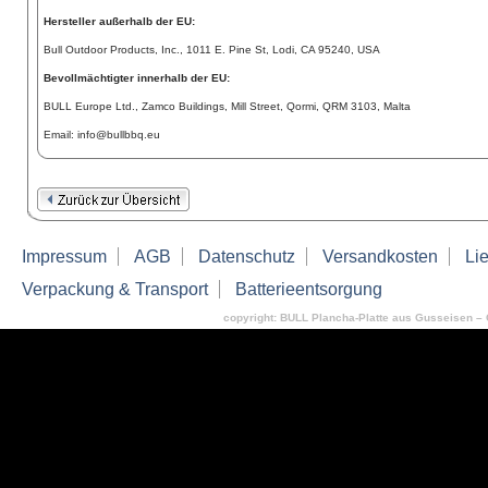
Hersteller außerhalb der EU:
Bull Outdoor Products, Inc., 1011 E. Pine St, Lodi, CA 95240, USA
Bevollmächtigter innerhalb der EU:
BULL Europe Ltd., Zamco Buildings, Mill Street, Qormi, QRM 3103, Malta
Email: info@bullbbq.eu
Impressum
AGB
Datenschutz
Versandkosten
Lie
Verpackung & Transport
Batterieentsorgung
copyright: BULL Plancha-Platte aus Gusseisen – Gr