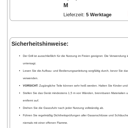
M
Lieferzeit:
5 Werktage
Sicherheitshinweise:
Der Grill ist ausschließlich für die Nutzung im Freien geeignet. Die Verwendun
untersagt.
Lesen Sie die Aufbau- und Bedienungsanleitung sorgfältig durch, bevor Sie da
verwenden.
VORSICHT:
Zugängliche Teile können sehr heiß werden. Halten Sie Kinder und
Stellen Sie das Gerät mindestens 1,5 m von Wänden, brennbaren Materialie
entfernt auf.
Drehen Sie die Gaszufuhr nach jeder Nutzung vollständig ab.
Führen Sie regelmäßig Dichtheitsprüfungen aller Gasanschlüsse und Schläuche
niemals mit einer offenen Flamme.