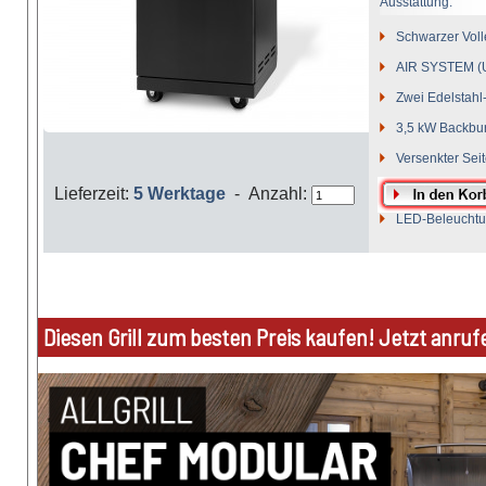
Ausstattung:
Schwarzer Volle
AIR SYSTEM (U
Zwei Edelstahl
3,5 kW Backbur
Versenkter Sei
800 °C Steakzo
Lieferzeit:
5 Werktage
- Anzahl:
LED-Beleucht
Diesen Grill zum besten Preis kaufen! Jetzt anruf