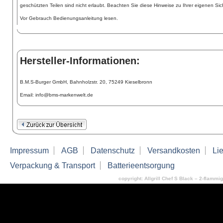
geschützten Teilen sind nicht erlaubt. Beachten Sie diese Hinweise zu Ihrer eigenen Sic
Vor Gebrauch Bedienungsanleitung lesen.
Hersteller-Informationen:
B.M.S-Burger GmbH, Bahnholzstr. 20, 75249 Kieselbronn
Email: info@bms-markenwelt.de
Impressum
AGB
Datenschutz
Versandkosten
Lie
Verpackung & Transport
Batterieentsorgung
copyright: Allgrill Chef S Black – 2-flammig