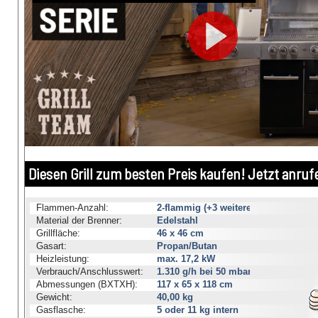
Diesen Grill zum besten Preis kaufen! Jetzt anruf
Flammen-Anzahl:
2-flammig (+3 weitere)
Material der Brenner:
Edelstahl
Grillfläche:
46 x 46 cm
Gasart:
Propan/Butan
Heizleistung:
max. 17,2 kW
Verbrauch/Anschlusswert:
1.310 g/h bei 50 mbar
Abmessungen (BXTXH):
117 x 65 x 118 cm
Gewicht:
40,00 kg
Gasflasche:
5 oder 11 kg intern