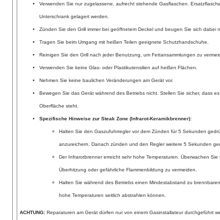
Verwenden Sie nur zugelassene, aufrecht stehende Gasflaschen. Ersatzflasche
Unterschrank gelagert werden.
Zünden Sie den Grill immer bei geöffnetem Deckel und beugen Sie sich dabei n
Tragen Sie beim Umgang mit heißen Teilen geeignete Schutzhandschuhe.
Reinigen Sie den Grill nach jeder Benutzung, um Fettansammlungen zu verme
Verwenden Sie keine Glas- oder Plastikutensilien auf heißen Flächen.
Nehmen Sie keine baulichen Veränderungen am Gerät vor.
Bewegen Sie das Gerät während des Betriebs nicht. Stellen Sie sicher, dass es
Oberfläche steht.
Spezifische Hinweise zur Steak Zone (Infrarot-Keramikbrenner):
Halten Sie den Gaszufuhrregler vor dem Zünden für 5 Sekunden gedrü
anzureichern. Danach zünden und den Regler weitere 5 Sekunden ged
Der Infrarotbrenner erreicht sehr hohe Temperaturen. Überwachen Sie 
Überhitzung oder gefährliche Flammenbildung zu vermeiden.
Halten Sie während des Betriebs einen Mindestabstand zu brennbare
hohe Temperaturen seitlich abstrahlen können.
ACHTUNG:
Reparaturen am Gerät dürfen nur von einem Gasinstallateur durchgeführt 