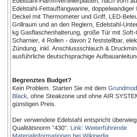
Edelstahl-Flammverteilerplatten, nach vorn a
Edelstahl-Fettauffangwanne, doppelwandiger 
Deckel mit Thermometer und Griff, LED-Bele
Grillraum und an den Reglern, Edelstahl-Unte
kg Gasflaschenhalterung, große Tür mit Soft-
Scharnier, 4 Rollen - davon 2 feststellbar, elek
Zündung, inkl. Anschlussschlauch & Druckmin
ausführliche deutschsprachige Aufbauanleitun
Begrenztes Budget?
Kein Problem. Starten Sie mit dem
Grundmode
Black
, ohne Steakzone und ohne AIR SYST
günstigen Preis.
Der verwendete Edelstahl entspricht überwie
Qualitätsnorm "430".
Link: Weiterführende
Materialinformationen bei Wikipedia