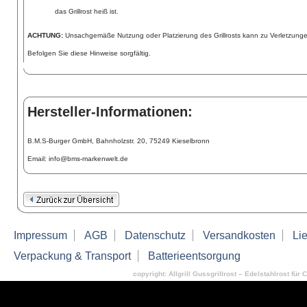
das Grillrost heiß ist.
ACHTUNG:
Unsachgemäße Nutzung oder Platzierung des Grillrosts kann zu Verletzung
Befolgen Sie diese Hinweise sorgfältig.
Hersteller-Informationen:
B.M.S-Burger GmbH, Bahnholzstr. 20, 75249 Kieselbronn
Email: info@bms-markenwelt.de
Impressum
AGB
Datenschutz
Versandkosten
Lie
Verpackung & Transport
Batterieentsorgung
copyright: Allgrill Gussgrillrost – Edelstahlrost für