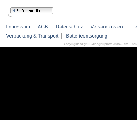
Impressum
AGB
Datenschutz
Versandkosten
Lie
Verpackung & Transport
Batterieentsorgung
copyright: Allgrill Gussgrillplatte 30x46 cm – beid