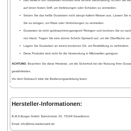
Das Gewicht von Gusseisen erfordert eine sichere Handhabung. Achten Sie be
auf einen festen Griff, um Verletzungen oder Schäden zu vermeiden.
Setzen Sie das heiße Gusseisen nicht abrupt kaltem Wasser aus. Lassen Sie es
Sie es reinigen, um Risse oder Verformungen zu vermeiden.
Gusseisen ist nicht spülmaschinengeeignet! Reinigen und trocknen Sie es nac
von Hand. Tragen Sie eine dünne Schicht Speiseöl auf, um die Oberfläche vor 
Lagern Sie Gusseisen an einem trockenen Ort, um Rostbildung zu verhindern.
Diese Produkte sind nicht für die Verwendung in Mikrowellen geeignet.
ACHTUNG:
Beachten Sie diese Hinweise, um die Sicherheit bei der Nutzung Ihrer Guss
gewährleisten.
Vor dem Gebrauch bitte die Bedienungsanleitung lesen.
Hersteller-Informationen:
B.M.S-Burger GmbH, Bahnholzstr. 20, 75249 Kieselbronn
Email: info@bms-markenwelt.de