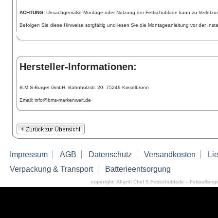
ACHTUNG:
Unsachgemäße Montage oder Nutzung der Fettschublade kann zu Verletzu
Befolgen Sie diese Hinweise sorgfältig und lesen Sie die Montageanleitung vor der Instal
Hersteller-Informationen:
B.M.S-Burger GmbH, Bahnholzstr. 20, 75249 Kieselbronn
Email: info@bms-markenwelt.de
Impressum
AGB
Datenschutz
Versandkosten
Lie
Verpackung & Transport
Batterieentsorgung
copyright: Allgrill Chef S Fettschublade – Fettauffan