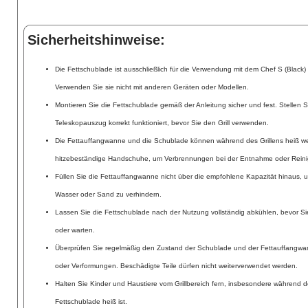
Sicherheitshinweise:
Die Fettschublade ist ausschließlich für die Verwendung mit dem Chef S (Black) Gri
Verwenden Sie sie nicht mit anderen Geräten oder Modellen.
Montieren Sie die Fettschublade gemäß der Anleitung sicher und fest. Stellen Si
Teleskopauszug korrekt funktioniert, bevor Sie den Grill verwenden.
Die Fettauffangwanne und die Schublade können während des Grillens heiß w
hitzebeständige Handschuhe, um Verbrennungen bei der Entnahme oder Reini
Füllen Sie die Fettauffangwanne nicht über die empfohlene Kapazität hinaus, u
Wasser oder Sand zu verhindern.
Lassen Sie die Fettschublade nach der Nutzung vollständig abkühlen, bevor Si
oder warten.
Überprüfen Sie regelmäßig den Zustand der Schublade und der Fettauffangw
oder Verformungen. Beschädigte Teile dürfen nicht weiterverwendet werden.
Halten Sie Kinder und Haustiere vom Grillbereich fern, insbesondere während 
Fettschublade heiß ist.