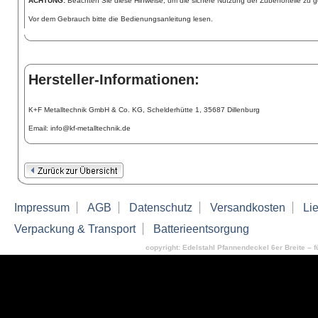
ACHTUNG:
Beachten Sie diese Hinweise, um die sichere Nutzung der Zubehörteile zu g
Vor dem Gebrauch bitte die Bedienungsanleitung lesen.
Hersteller-Informationen:
K+F Metalltechnik GmbH & Co. KG, Schelderhütte 1, 35687 Dillenburg
Email: info@kf-metalltechnik.de
Impressum
AGB
Datenschutz
Versandkosten
Lie
Verpackung & Transport
Batterieentsorgung
copyright: Edelstahl Pfannendeckel 6er Breite – f