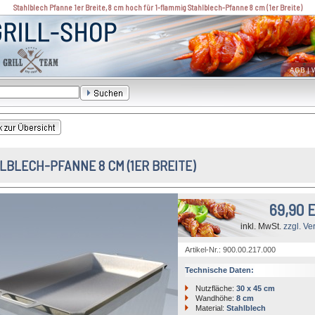
Stahlblech Pfanne 1er Breite, 8 cm hoch für 1-flammig Stahlblech-Pfanne 8 cm (1er Breite)
AGB
|
W
LBLECH-PFANNE 8 CM (1ER BREITE)
69,90 
inkl. MwSt.
zzgl. Ve
Artikel-Nr.: 900.00.217.000
Technische Daten:
Nutzfläche:
30 x 45 cm
Wandhöhe:
8 cm
Material:
Stahlblech