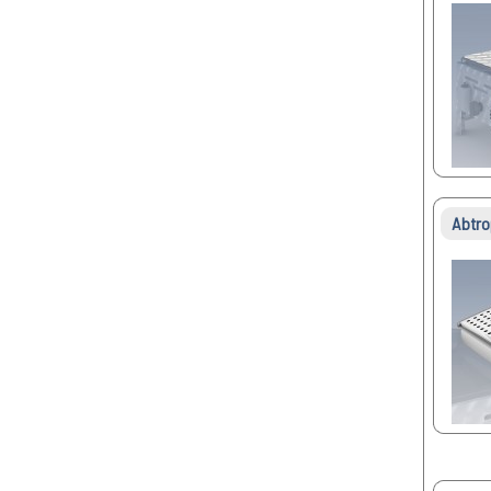
Abtro