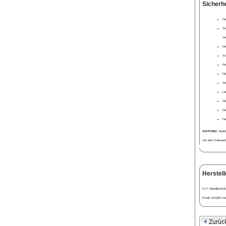
Sicherh
Di
St
Ve
Di
Sc
Re
Di
Se
La
Di
Di
Ha
ACHTUNG:
Beacht
Vor dem Gebrauch 
Herstell
K+F Metalltechnik
Email: info@kf-met