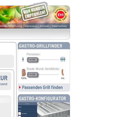
iderrufsbelehrung
|
Impressum
|
Kontakt
|
Datenschutz
EUR
rsand