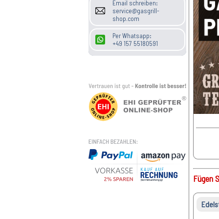
Email schreiben:
service@gasgrill-
shop.com
Per Whatsapp:
+49 157 55180591
Fügen S
Edels