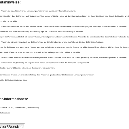
eitshinweise:
e Pfannen sind ausschließlich für die Verwendung auf den von uns angebotenen Gastrorbätern geeignet.
ellen Sie sicher, dass die Pfanne – unabhängig von der Tiefe oder dem Material – sicher auf dem Gastrobräter platziert ist. Überprüfen Sie vor dem Betrieb die Stabilität, um 
rrutschen zu vermeiden.
e Pfannen können während des Betriebs sehr heiß werden. Verwenden Sie immer hitzebeständige Handschuhe oder geeignete Werkzeuge, um Verbrennungen zu vermeiden.
hneiden Sie nicht direkt in den Pfannen, um Beschädigungen am Material oder an der Beschichtung zu vermeiden.
inigen Sie Pfannen ausschließlich mit warmem Wasser, mildem Spülmittel und einem weichen Schwamm. Verwenden Sie keine Drahtbürsten, Schleifmittel oder metallische 
e Pfannen sind pülmaschinengeeignet, um die Beschichtung und die Lebensdauer zu erhalten empfehlen wir allerdings die händische Reinigung.
tzen Sie die Pfannen nicht abrupt kaltem Wasser aus, wenn sie heiß sind, um Verformungen oder Risse zu vermeiden. Lassen Sie sie vollständig abkühlen, bevor Sie sie reinig
gern Sie die Pfannen an einem trockenen Ort, um mögliche Beschädigungen durch Feuchtigkeit zu vermeiden.
e Tiefe der Pfanne erlaubt unterschiedliche Einsatzmöglichkeiten. Achten Sie darauf, das Gewicht der Pfanne gleichmäßig zu verteilen, um Stabilitätsprobleme zu vermeiden.
e Pfannen dürfen nur gleichmäßig und langsam erhitzt werden, da ansonsten die Gefahr des Termischen Verzugs besteht.
lten Sie Kinder und Haustiere während des Betriebs vom Kochbereich fern.
en Sie diese Hinweise, um eine sichere Nutzung Ihrer Pfannen zu gewährleisten und Schäden oder Verletzungen zu vermeiden.
bitte die Bedienungsanleitung lesen.
er-Informationen:
 GmbH & Co. KG, Schelderhütte 1, 35687 Dillenburg
alltechnik.de