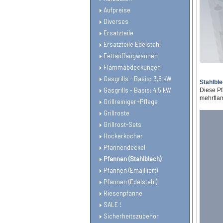
Aufpreise
Diverses
Ersatzteile
Ersatzteile Edelstahl
Fettauffangwannen
Flammabdeckungen
Gasgrills - Basis: 3,6 kW
Stahlble
Gasgrills - Basis: 4,5 kW
Diese Pf
mehrflam
Grillreiniger+Pflege
Grillroste
Grillrost-Sets
Hockerkocher
Pfannendeckel
Pfannen (Stahlblech)
Pfannen (Emailliert)
Pfannen (Edelstahl)
Riesenpfanne
SALE !
Sicherheitszubehör