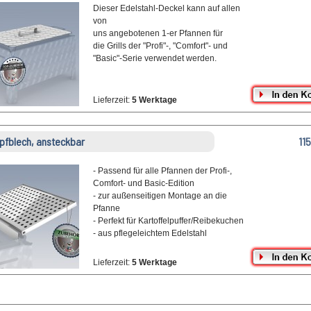
Dieser Edelstahl-Deckel kann auf allen
von
uns angebotenen 1-er Pfannen für
die Grills der "Profi"-, "Comfort"- und
"Basic"-Serie verwendet werden.
Lieferzeit:
5 Werktage
pfblech, ansteckbar
11
- Passend für alle Pfannen der Profi-,
Comfort- und Basic-Edition
- zur außenseitigen Montage an die
Pfanne
- Perfekt für Kartoffelpuffer/Reibekuchen
- aus pflegeleichtem Edelstahl
Lieferzeit:
5 Werktage