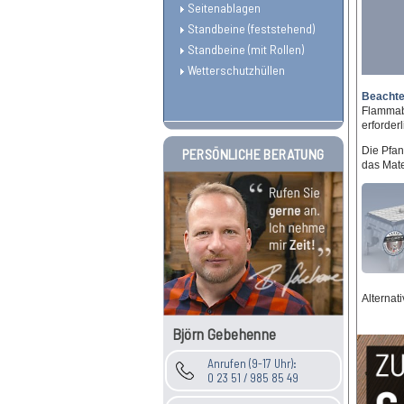
Seitenablagen
Standbeine (feststehend)
Standbeine (mit Rollen)
Wetterschutzhüllen
Beachten
Flammabd
erforderl
Die Pfan
PERSÖNLICHE BERATUNG
das Mate
Alternat
Björn Gebehenne
Anrufen (9-17 Uhr):
0 23 51 / 985 85 49