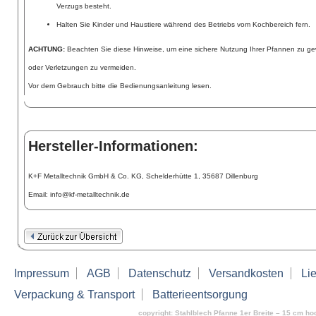
Verzugs besteht.
Halten Sie Kinder und Haustiere während des Betriebs vom Kochbereich fern.
ACHTUNG:
Beachten Sie diese Hinweise, um eine sichere Nutzung Ihrer Pfannen zu g
oder Verletzungen zu vermeiden.
Vor dem Gebrauch bitte die Bedienungsanleitung lesen.
Hersteller-Informationen:
K+F Metalltechnik GmbH & Co. KG, Schelderhütte 1, 35687 Dillenburg
Email: info@kf-metalltechnik.de
Impressum
AGB
Datenschutz
Versandkosten
Lie
Verpackung & Transport
Batterieentsorgung
copyright: Stahlblech Pfanne 1er Breite – 15 cm hoc