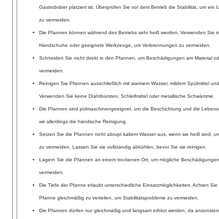
Gastrobräter platziert ist. Überprüfen Sie vor dem Betrieb die Stabilität, um ei
zu vermeiden.
Die Pfannen können während des Betriebs sehr heiß werden. Verwenden Sie i
Handschuhe oder geeignete Werkzeuge, um Verbrennungen zu vermeiden.
Schneiden Sie nicht direkt in den Pfannen, um Beschädigungen am Material o
vermeiden.
Reinigen Sie Pfannen ausschließlich mit warmem Wasser, mildem Spülmittel 
Verwenden Sie keine Drahtbürsten, Schleifmittel oder metallische Schwämme.
Die Pfannen sind pülmaschinengeeignet, um die Beschichtung und die Lebens
wir allerdings die händische Reinigung.
Setzen Sie die Pfannen nicht abrupt kaltem Wasser aus, wenn sie heiß sind, 
zu vermeiden. Lassen Sie sie vollständig abkühlen, bevor Sie sie reinigen.
Lagern Sie die Pfannen an einem trockenen Ort, um mögliche Beschädigungen 
vermeiden.
Die Tiefe der Pfanne erlaubt unterschiedliche Einsatzmöglichkeiten. Achten Sie
Pfanne gleichmäßig zu verteilen, um Stabilitätsprobleme zu vermeiden.
Die Pfannen dürfen nur gleichmäßig und langsam erhitzt werden, da ansonsten