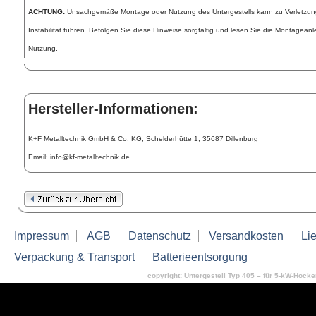
ACHTUNG:
Unsachgemäße Montage oder Nutzung des Untergestells kann zu Verletzu
Instabilität führen. Befolgen Sie diese Hinweise sorgfältig und lesen Sie die Montageanl
Nutzung.
Hersteller-Informationen:
K+F Metalltechnik GmbH & Co. KG, Schelderhütte 1, 35687 Dillenburg
Email: info@kf-metalltechnik.de
Impressum
AGB
Datenschutz
Versandkosten
Lie
Verpackung & Transport
Batterieentsorgung
copyright: Untergestell Typ 405 – für 5-kW-Hocke