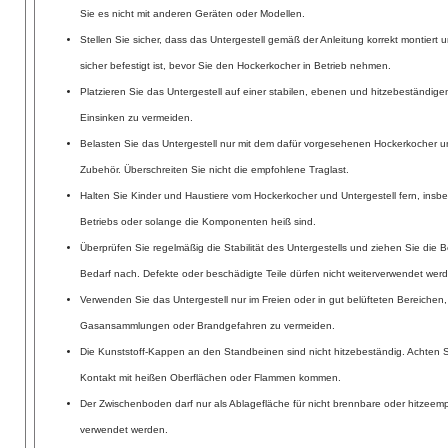
Sie es nicht mit anderen Geräten oder Modellen.
Stellen Sie sicher, dass das Untergestell gemäß der Anleitung korrekt montiert
sicher befestigt ist, bevor Sie den Hockerkocher in Betrieb nehmen.
Platzieren Sie das Untergestell auf einer stabilen, ebenen und hitzebeständig
Einsinken zu vermeiden.
Belasten Sie das Untergestell nur mit dem dafür vorgesehenen Hockerkocher
Zubehör. Überschreiten Sie nicht die empfohlene Traglast.
Halten Sie Kinder und Haustiere vom Hockerkocher und Untergestell fern, ins
Betriebs oder solange die Komponenten heiß sind.
Überprüfen Sie regelmäßig die Stabilität des Untergestells und ziehen Sie die
Bedarf nach. Defekte oder beschädigte Teile dürfen nicht weiterverwendet wer
Verwenden Sie das Untergestell nur im Freien oder in gut belüfteten Bereichen,
Gasansammlungen oder Brandgefahren zu vermeiden.
Die Kunststoff-Kappen an den Standbeinen sind nicht hitzebeständig. Achten Si
Kontakt mit heißen Oberflächen oder Flammen kommen.
Der Zwischenboden darf nur als Ablagefläche für nicht brennbare oder hitzeempf
verwendet werden.