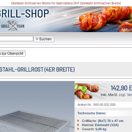
Edelstahl-Grillrost 4er-Breite für Gastrobräter | K+F Edelstahl-Grillrost (4er Breite)
AGB
|
W
STAHL-GRILLROST (4ER BREITE)
142,90 
inkl. MwSt.
zzgl. Ve
Artikel-Nr.: 900.00.032.000
Technische Daten:
Grillfläche:
(BxT) 76 x 47 cm
Material:
Edelstahl (V2A)
Gewicht:
5,00 kg