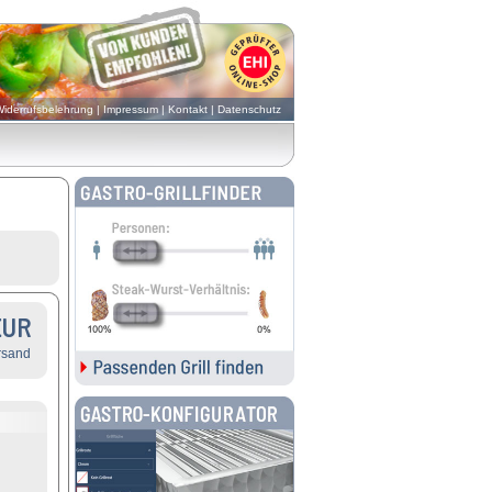
iderrufsbelehrung
|
Impressum
|
Kontakt
|
Datenschutz
EUR
rsand