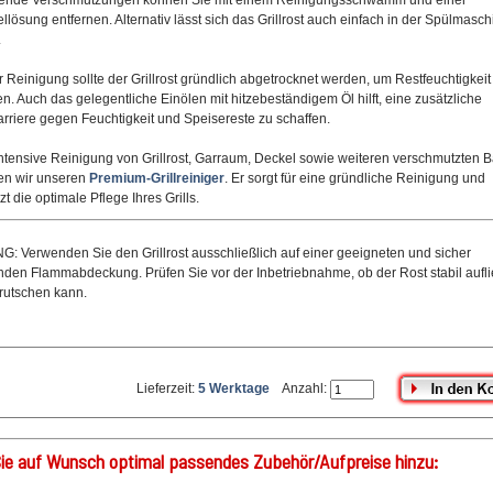
bende Verschmutzungen können Sie mit einem Reinigungsschwamm und einer
ellösung entfernen. Alternativ lässt sich das Grillrost auch einfach in der Spülmasch
.
 Reinigung sollte der Grillrost gründlich abgetrocknet werden, um Restfeuchtigkeit
en. Auch das gelegentliche Einölen mit hitzebeständigem Öl hilft, eine zusätzliche
rriere gegen Feuchtigkeit und Speisereste zu schaffen.
intensive Reinigung von Grillrost, Garraum, Deckel sowie weiteren verschmutzten B
en wir unseren
Premium-Grillreiniger
. Er sorgt für eine gründliche Reinigung und
zt die optimale Pflege Ihres Grills.
G:
Verwenden Sie den Grillrost ausschließlich auf einer geeigneten und sicher
nden Flammabdeckung. Prüfen Sie vor der Inbetriebnahme, ob der Rost stabil aufli
rrutschen kann.
Lieferzeit:
5 Werktage
Anzahl:
ie auf Wunsch optimal passendes Zubehör/Aufpreise hinzu: