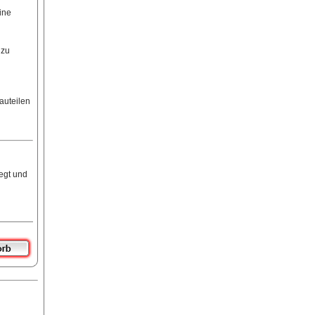
ine
 zu
auteilen
egt und