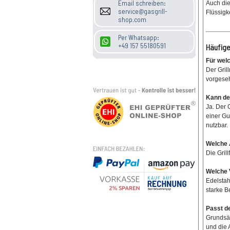
Email schreiben:
Auch die
service@gasgrill-
Flüssigk
shop.com
Per Whatsapp:
+49 157 55180591
Häufige
Für welc
Der Gril
vorgese
Kann de
Ja. Der 
einer Gus
nutzbar.
Welche 
Die Grill
Welche 
Edelstah
starke B
Passt de
Grundsät
und die 