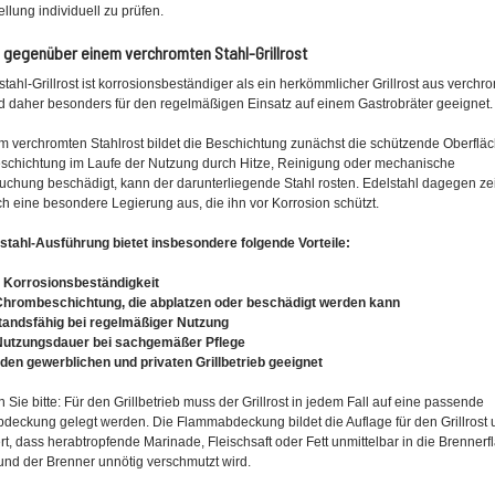
llung individuell zu prüfen.
e gegenüber einem verchromten Stahl-Grillrost
stahl-Grillrost ist korrosionsbeständiger als ein herkömmlicher Grillrost aus verch
d daher besonders für den regelmäßigen Einsatz auf einem Gastrobräter geeignet.
m verchromten Stahlrost bildet die Beschichtung zunächst die schützende Oberfläc
schichtung im Laufe der Nutzung durch Hitze, Reinigung oder mechanische
chung beschädigt, kann der darunterliegende Stahl rosten. Edelstahl dagegen ze
ch eine besondere Legierung aus, die ihn vor Korrosion schützt.
stahl-Ausführung bietet insbesondere folgende Vorteile:
e Korrosionsbeständigkeit
 Chrombeschichtung, die abplatzen oder beschädigt werden kann
tandsfähig bei regelmäßiger Nutzung
 Nutzungsdauer bei sachgemäßer Pflege
r den gewerblichen und privaten Grillbetrieb geeignet
 Sie bitte:
Für den Grillbetrieb muss der Grillrost in jedem Fall auf eine passende
eckung gelegt werden. Die Flammabdeckung bildet die Auflage für den Grillrost 
rt, dass herabtropfende Marinade, Fleischsaft oder Fett unmittelbar in die Brenner
und der Brenner unnötig verschmutzt wird.