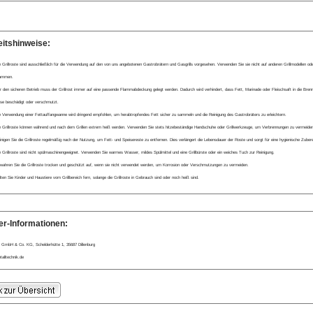
eitshinweise:
e Grillroste sind ausschließlich für die Verwendung auf den von uns angebotenen Gastrobrätern und Gasgrills vorgesehen. Verwenden Sie sie nicht auf anderen Grillmodellen od
ammen.
r den sicheren Betrieb muss der Grillrost immer auf eine passende Flammabdeckung gelegt werden. Dadurch wird verhindert, dass Fett, Marinade oder Fleischsaft in die Brenn
ese beschädigt oder verschmutzt.
e Verwendung einer Fettauffangwanne wird dringend empfohlen, um herabtropfendes Fett sicher zu sammeln und die Reinigung des Gastrobräters zu erleichtern.
e Grillroste können während und nach dem Grillen extrem heiß werden. Verwenden Sie stets hitzebeständige Handschuhe oder Grillwerkzeuge, um Verbrennungen zu vermeiden
inigen Sie die Grillroste regelmäßig nach der Nutzung, um Fett- und Speisereste zu entfernen. Dies verlängert die Lebensdauer der Roste und sorgt für eine hygienische Zubere
e Grillroste sind nicht spülmaschinengeeignet. Verwenden Sie warmes Wasser, mildes Spülmittel und eine Grillbürste oder ein weiches Tuch zur Reinigung.
wahren Sie die Grillroste trocken und geschützt auf, wenn sie nicht verwendet werden, um Korrosion oder Verschmutzungen zu vermeiden.
lten Sie Kinder und Haustiere vom Grillbereich fern, solange die Grillroste in Gebrauch sind oder noch heiß sind.
er-Informationen:
 GmbH & Co. KG, Schelderhütte 1, 35687 Dillenburg
alltechnik.de