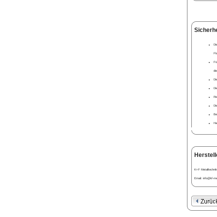
Sicherh
Di
Fl
Fü
di
Di
Di
Re
Di
Be
Ha
Herstell
K+F Metalltechnik
Email: info@kf-met