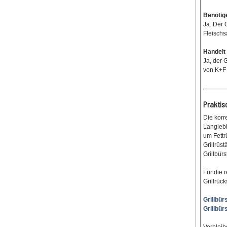
Benötig
Ja. Der 
Fleischs
Handelt 
Ja, der 
von K+F 
Praktis
Die korr
Langlebi
um Fettr
Grillrüs
Grillbürs
Für die 
Grillrück
Grillbür
Grillbür