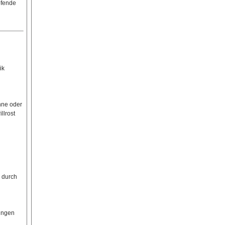
pfende
ik
nne oder
llrost
e durch
sungen