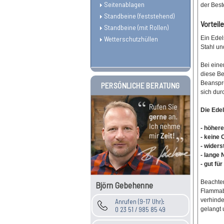
Seitenablagen
der Beste
Standbeine (feststehend)
Vorteil
Standbeine (mit Rollen)
Wetterschutzhüllen
Ein Edel
Stahl un
Bei eine
diese Be
Beanspru
PERSÖNLICHE BERATUNG
sich dur
Die Edel
- höher
- keine
- widers
- lange
- gut fü
Beachten
Björn Gebehenne
Flammabd
verhinde
Anrufen (9-17 Uhr):
0 23 51 / 985 85 49
gelangt 