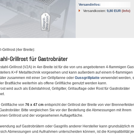
Versandinfos:
Versandkosten:
9,80 EUR
(Info)
-Grillrost (4er Breite):
ahl-Grillrost für Gastrobräter
stahl-Grillrost (V2A) in 4er-Breite ist für die von uns angebotenen 4-flammigen Gas
tellers K+F Metalltechnik vorgesehen und kann außerdem auf einem 6-flammigen
äter zusammen mit einer 1er-Grillpfanne oder
Gussgrillplatte
verwendet werden, 
der Bratfläche weiterhin als offene Grillfläche genutzt werden kann.
rost wird auch als Edelstahlrost, Grillgitter, Grillauflage oder Rost für Gastrobräter
et.
 Grillfläche von
76 x 47 cm
entspricht der Grillrost der Breite von vier Brennerfelde
Gastrobräter. Bitte vergleichen Sie vor der Bestellung die Abmessungen mit Ihrem
nen Grillrost und der vorgesehenen Auflagefläche.
wendung auf Gastrobrätern oder Gasgrills anderer Hersteller kann grundsätzlich m
 sich Abmessungen und Aufnahmen unterscheiden können, ist die Kompatibilität je