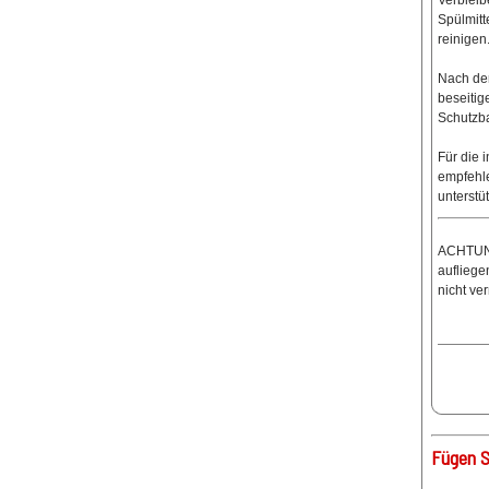
Verblei
Spülmitt
reinigen
Nach der
beseitig
Schutzba
Für die 
empfehl
unterstüt
ACHTUN
aufliege
nicht ve
Fügen S