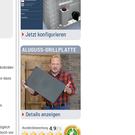
trobräter
so dass
rn
öglich
doch vor