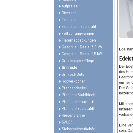
Aufpreise
Diverses
Ersatzteile
Ersatzteile Edelstahl
Fettauffangwannen
Flammabdeckungen
Gasgrills - Basis: 3,6 kW
Edelstahl
Gasgrills - Basis: 4,5 kW
Edelst
Grillreiniger+Pflege
Der Edel
Grillroste
des Hers
Grillrost-Sets
Gastrobr
Hockerkocher
ein Teil 
Pfannendeckel
Der Grill
bezeichn
Pfannen (Stahlblech)
Pfannen (Emailliert)
Mit einer
Pfannen (Edelstahl)
unserer 
Riesenpfanne
vorhande
SALE !
Eine Ver
Sicherheitszubehör
sein. Da