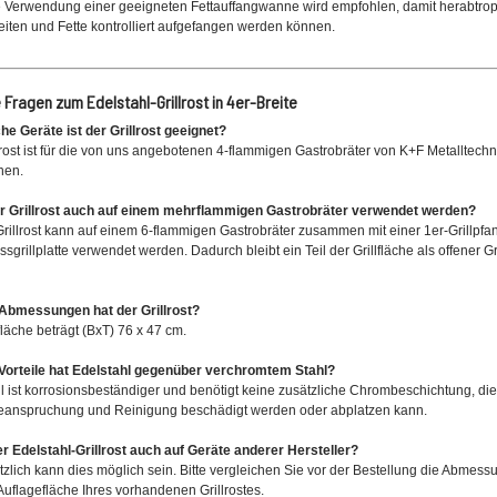
 Verwendung einer geeigneten Fettauffangwanne wird empfohlen, damit herabtro
eiten und Fette kontrolliert aufgefangen werden können.
 Fragen zum Edelstahl-Grillrost in 4er-Breite
he Geräte ist der Grillrost geeignet?
lrost ist für die von uns angebotenen 4-flammigen Gastrobräter von K+F Metalltechn
hen.
r Grillrost auch auf einem mehrflammigen Gastrobräter verwendet werden?
Grillrost kann auf einem 6-flammigen Gastrobräter zusammen mit einer 1er-Grillpfa
sgrillplatte verwendet werden. Dadurch bleibt ein Teil der Grillfläche als offener Gri
Abmessungen hat der Grillrost?
fläche beträgt (BxT) 76 x 47 cm.
Vorteile hat Edelstahl gegenüber verchromtem Stahl?
l ist korrosionsbeständiger und benötigt keine zusätzliche Chrombeschichtung, di
eanspruchung und Reinigung beschädigt werden oder abplatzen kann.
r Edelstahl-Grillrost auch auf Geräte anderer Hersteller?
zlich kann dies möglich sein. Bitte vergleichen Sie vor der Bestellung die Abmes
Auflagefläche Ihres vorhandenen Grillrostes.