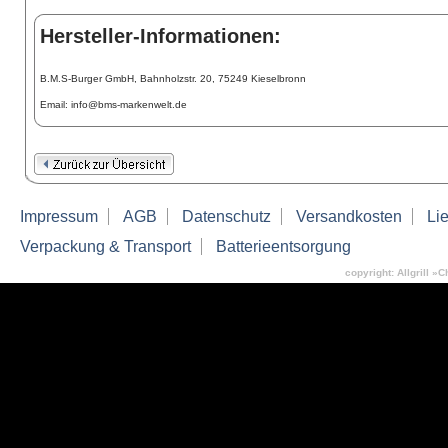
Hersteller-Informationen:
B.M.S-Burger GmbH, Bahnholzstr. 20, 75249 Kieselbronn
Email: info@bms-markenwelt.de
Impressum
AGB
Datenschutz
Versandkosten
Lie
Verpackung & Transport
Batterieentsorgung
copyright: Allgrill »