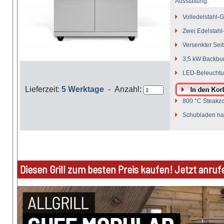
Ausstattung:
Volledelstahl-
Zwei Edelstahl
Versenkter Sei
3,5 kW Backbur
LED-Beleucht
AIR SYSTEM na
Lieferzeit:
5 Werktage
- Anzahl:
800 °C Steakz
Schubladen na
Diesen Grill zum besten Preis kaufen! Jetzt anruf