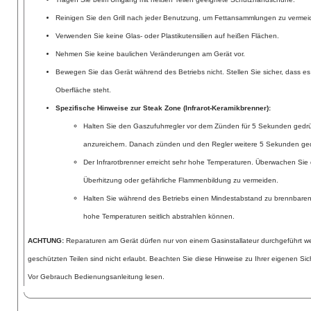
Reinigen Sie den Grill nach jeder Benutzung, um Fettansammlungen zu verme
Verwenden Sie keine Glas- oder Plastikutensilien auf heißen Flächen.
Nehmen Sie keine baulichen Veränderungen am Gerät vor.
Bewegen Sie das Gerät während des Betriebs nicht. Stellen Sie sicher, dass es
Oberfläche steht.
Spezifische Hinweise zur Steak Zone (Infrarot-Keramikbrenner):
Halten Sie den Gaszufuhrregler vor dem Zünden für 5 Sekunden gedrü
anzureichern. Danach zünden und den Regler weitere 5 Sekunden ged
Der Infrarotbrenner erreicht sehr hohe Temperaturen. Überwachen Sie 
Überhitzung oder gefährliche Flammenbildung zu vermeiden.
Halten Sie während des Betriebs einen Mindestabstand zu brennbare
hohe Temperaturen seitlich abstrahlen können.
ACHTUNG:
Reparaturen am Gerät dürfen nur von einem Gasinstallateur durchgeführt 
geschützten Teilen sind nicht erlaubt. Beachten Sie diese Hinweise zu Ihrer eigenen Sic
Vor Gebrauch Bedienungsanleitung lesen.