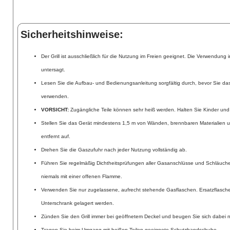
Sicherheitshinweise:
Der Grill ist ausschließlich für die Nutzung im Freien geeignet. Die Verwendun
untersagt.
Lesen Sie die Aufbau- und Bedienungsanleitung sorgfältig durch, bevor Sie da
verwenden.
VORSICHT:
Zugängliche Teile können sehr heiß werden. Halten Sie Kinder und
Stellen Sie das Gerät mindestens 1,5 m von Wänden, brennbaren Materialie
entfernt auf.
Drehen Sie die Gaszufuhr nach jeder Nutzung vollständig ab.
Führen Sie regelmäßig Dichtheitsprüfungen aller Gasanschlüsse und Schläuche
niemals mit einer offenen Flamme.
Verwenden Sie nur zugelassene, aufrecht stehende Gasflaschen. Ersatzflasche
Unterschrank gelagert werden.
Zünden Sie den Grill immer bei geöffnetem Deckel und beugen Sie sich dabei n
Tragen Sie beim Umgang mit heißen Teilen geeignete Schutzhandschuhe.