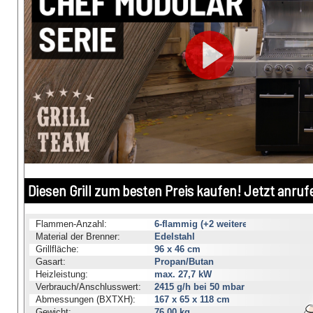
Diesen Grill zum besten Preis kaufen! Jetzt anruf
Flammen-Anzahl:
6-flammig (+2 weitere)
Material der Brenner:
Edelstahl
Grillfläche:
96 x 46 cm
Gasart:
Propan/Butan
Heizleistung:
max. 27,7 kW
Verbrauch/Anschlusswert:
2415 g/h bei 50 mbar
Abmessungen (BXTXH):
167 x 65 x 118 cm
Gewicht:
76,00 kg