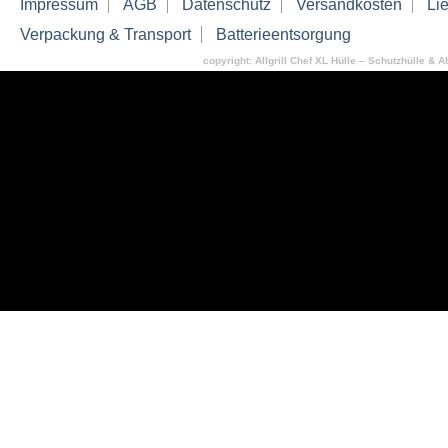
Impressum
AGB
Datenschutz
Versandkosten
Lie
Verpackung & Transport
Batterieentsorgung
copyright: Allgrill Chef XL Hülle – Schutzhülle & 