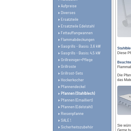
Aufpreise
Diverses
Ersatzteile
Ersatzteile Edelstahl
Fettauffangwannen
Flammabdeckungen
Gasgrills - Basis: 3,6 kW
Stahlble
Gasgrills - Basis: 4,5 kW
Diese Pf
Grillreiniger+Pflege
Beachten
Grillroste
Flammabd
Grillrost-Sets
Die Pfan
Hockerkocher
das Mate
Pfannendeckel
Pfannen (Stahlblech)
Pfannen (Emailliert)
Pfannen (Edelstahl)
Riesenpfanne
SALE !
Sie wüns
Sicherheitszubehör
Gerne ba