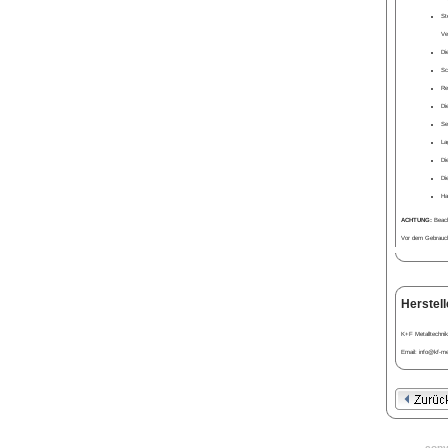
St
Ve
Di
Sc
Re
Di
Se
La
Di
Di
Ha
ACHTUNG:
Beacht
Vor dem Gebrauch 
Herstell
K+F Metalltechnik
Email: info@kf-met
copy