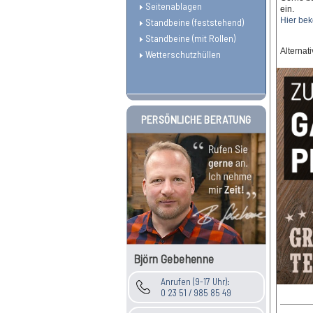
Seitenablagen
ein.
Hier bek
Standbeine (feststehend)
Standbeine (mit Rollen)
Alternat
Wetterschutzhüllen
PERSÖNLICHE BERATUNG
Björn Gebehenne
Anrufen (9-17 Uhr):
0 23 51 / 985 85 49