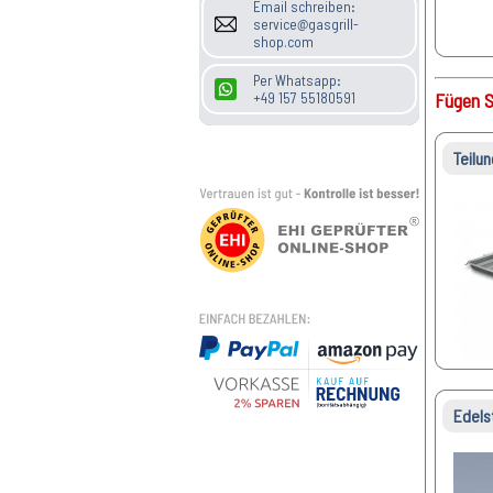
Email schreiben:
service@gasgrill-
shop.com
Per Whatsapp:
Fügen S
+49 157 55180591
Teilun
Edels