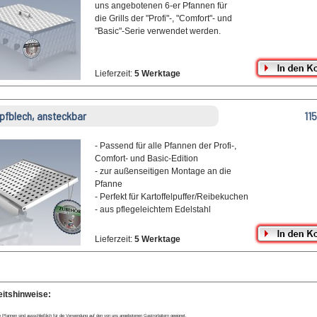
uns angebotenen 6-er Pfannen für
die Grills der "Profi"-, "Comfort"- und
"Basic"-Serie verwendet werden.
Lieferzeit:
5 Werktage
pfblech, ansteckbar
11
- Passend für alle Pfannen der Profi-,
Comfort- und Basic-Edition
- zur außenseitigen Montage an die
Pfanne
- Perfekt für Kartoffelpuffer/Reibekuchen
- aus pflegeleichtem Edelstahl
Lieferzeit:
5 Werktage
eitshinweise:
e Pfannen sind ausschließlich für die Verwendung auf den von uns angebotenen Gastrorbätern geeignet.