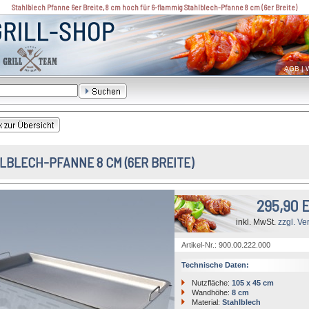
Stahlblech Pfanne 6er Breite, 8 cm hoch für 6-flammig Stahlblech-Pfanne 8 cm (6er Breite)
AGB
|
W
LBLECH-PFANNE 8 CM (6ER BREITE)
295,90 
inkl. MwSt.
zzgl. Ve
Artikel-Nr.: 900.00.222.000
Technische Daten:
Nutzfläche:
105 x 45 cm
Wandhöhe:
8 cm
Material:
Stahlblech