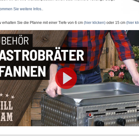
ommen Sie weitere Infos.
.
iv erhalten Sie die Pfanne mit einer Tiefe von 6 cm
(hier klicken)
oder 15 cm
(hier kl