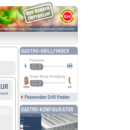
iderrufsbelehrung
|
Impressum
|
Kontakt
|
Datenschutz
EUR
rsand