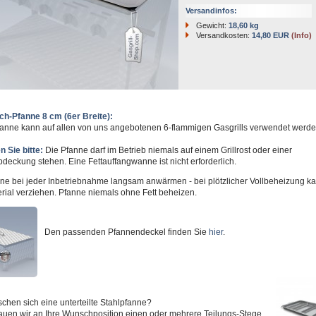
Versandinfos:
Gewicht:
18,60 kg
Versandkosten:
14,80 EUR
(Info)
ch-Pfanne 8 cm (6er Breite):
anne kann auf allen von uns angebotenen 6-flammigen Gasgrills verwendet werde
 Sie bitte:
Die Pfanne darf im Betrieb niemals auf einem Grillrost oder einer
eckung stehen. Eine Fettauffangwanne ist nicht erforderlich.
ne bei jeder Inbetriebnahme langsam anwärmen - bei plötzlicher Vollbeheizung ka
rial verziehen. Pfanne niemals ohne Fett beheizen.
Den passenden Pfannendeckel finden Sie
hier
.
chen sich eine unterteilte Stahlpfanne?
uen wir an Ihre Wunschposition einen oder mehrere Teilungs-Stege