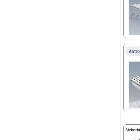
Abtro
Sicherh
Di