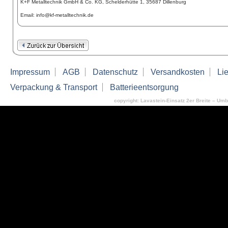
K+F Metalltechnik GmbH & Co. KG, Schelderhütte 1, 35687 Dillenburg
Email: info@kf-metalltechnik.de
Impressum
AGB
Datenschutz
Versandkosten
Lie
Verpackung & Transport
Batterieentsorgung
copyright: Lavastein-Einsatz 2er Breite – Umba