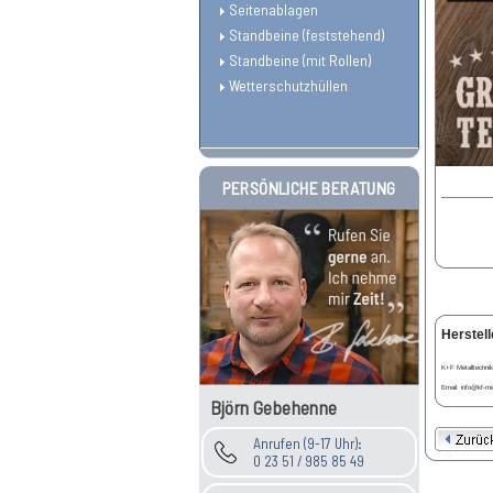
Seitenablagen
Standbeine (feststehend)
Standbeine (mit Rollen)
Wetterschutzhüllen
PERSÖNLICHE BERATUNG
Herstell
K+F Metalltechnik
Email: info@kf-met
Björn Gebehenne
Anrufen (9-17 Uhr):
0 23 51 / 985 85 49