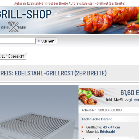
Aufpreis Edelstahl-Grillrost 2er Breite Aufpreis: Edelstahl-Grillrost (2er Breite)
AGB
|
W
REIS: EDELSTAHL-GRILLROST (2ER BREITE)
61,60 
inkl. MwSt.
zzgl. Ve
Artikel-Nr.: 900.00.060.000
Technische Daten:
Grillfläche:
43 x 47 cm
Material:
Edelstahl