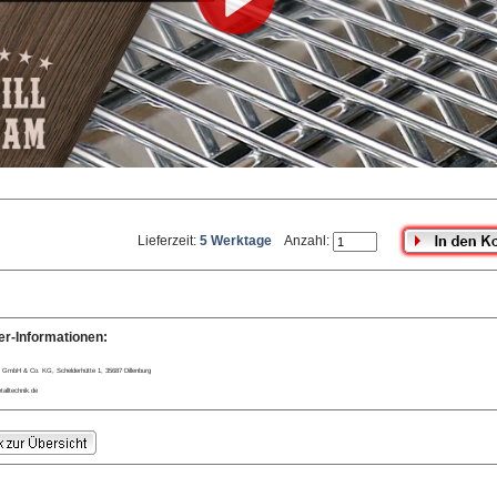
Lieferzeit:
5 Werktage
Anzahl:
er-Informationen:
 GmbH & Co. KG, Schelderhütte 1, 35687 Dillenburg
alltechnik.de