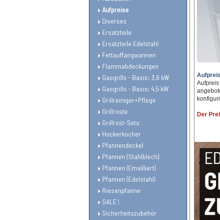
Aufpreise
Diverses
Ersatzteile
Ersatzteile Edelstahl
Fettauffangwannen
Flammabdeckungen
Aufpreis
Gasgrills - Basis: 3,6 kW
Aufpreis
Gasgrills - Basis: 4,5 kW
angebote
konfigur
Grillreiniger+Pflege
Grillroste
Der Prei
Grillrost-Sets
Hockerkocher
Pfannendeckel
Pfannen (Stahlblech)
Pfannen (Emailliert)
Pfannen (Edelstahl)
Riesenpfanne
SALE !
Sicherheitszubehör