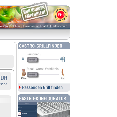
iderrufsbelehrung
|
Impressum
|
Kontakt
|
Datenschutz
EUR
rsand