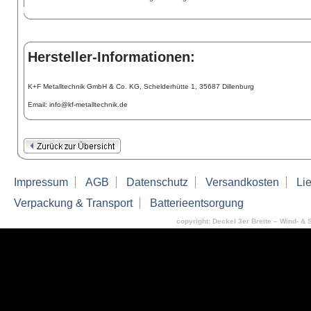
Hersteller-Informationen:
K+F Metalltechnik GmbH & Co. KG, Schelderhütte 1, 35687 Dillenburg
Email: info@kf-metalltechnik.de
Impressum
AGB
Datenschutz
Versandkosten
Lie
Verpackung & Transport
Batterieentsorgung
copyright: Deckel 3er Breite – Wind- & S