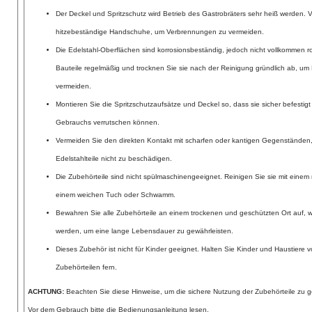
Der Deckel und Spritzschutz wird Betrieb des Gastrobräters sehr heiß werden.
hitzebeständige Handschuhe, um Verbrennungen zu vermeiden.
Die Edelstahl-Oberflächen sind korrosionsbeständig, jedoch nicht vollkommen ros
Bauteile regelmäßig und trocknen Sie sie nach der Reinigung gründlich ab, um 
vermeiden.
Montieren Sie die Spritzschutzaufsätze und Deckel so, dass sie sicher befestig
Gebrauchs verrutschen können.
Vermeiden Sie den direkten Kontakt mit scharfen oder kantigen Gegenständen
Edelstahlteile nicht zu beschädigen.
Die Zubehörteile sind nicht spülmaschinengeeignet. Reinigen Sie sie mit einem
einem weichen Tuch oder Schwamm.
Bewahren Sie alle Zubehörteile an einem trockenen und geschützten Ort auf, w
werden, um eine lange Lebensdauer zu gewährleisten.
Dieses Zubehör ist nicht für Kinder geeignet. Halten Sie Kinder und Haustiere
Zubehörteilen fern.
ACHTUNG:
Beachten Sie diese Hinweise, um die sichere Nutzung der Zubehörteile zu g
Vor dem Gebrauch bitte die Bedienungsanleitung lesen.