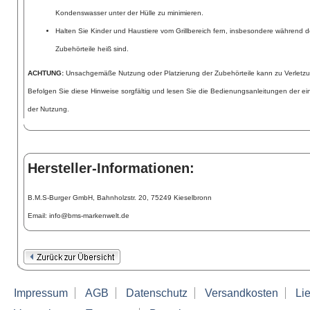
Kondenswasser unter der Hülle zu minimieren.
Halten Sie Kinder und Haustiere vom Grillbereich fern, insbesondere während 
Zubehörteile heiß sind.
ACHTUNG:
Unsachgemäße Nutzung oder Platzierung der Zubehörteile kann zu Verletz
Befolgen Sie diese Hinweise sorgfältig und lesen Sie die Bedienungsanleitungen der 
der Nutzung.
Hersteller-Informationen:
B.M.S-Burger GmbH, Bahnholzstr. 20, 75249 Kieselbronn
Email: info@bms-markenwelt.de
Impressum
AGB
Datenschutz
Versandkosten
Lie