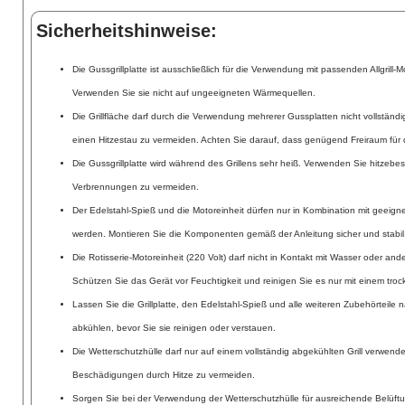
Sicherheitshinweise:
Die Gussgrillplatte ist ausschließlich für die Verwendung mit passenden Allgrill
Verwenden Sie sie nicht auf ungeeigneten Wärmequellen.
Die Grillfläche darf durch die Verwendung mehrerer Gussplatten nicht vollstän
einen Hitzestau zu vermeiden. Achten Sie darauf, dass genügend Freiraum für die
Die Gussgrillplatte wird während des Grillens sehr heiß. Verwenden Sie hitze
Verbrennungen zu vermeiden.
Der Edelstahl-Spieß und die Motoreinheit dürfen nur in Kombination mit geeign
werden. Montieren Sie die Komponenten gemäß der Anleitung sicher und stabil
Die Rotisserie-Motoreinheit (220 Volt) darf nicht in Kontakt mit Wasser oder an
Schützen Sie das Gerät vor Feuchtigkeit und reinigen Sie es nur mit einem tro
Lassen Sie die Grillplatte, den Edelstahl-Spieß und alle weiteren Zubehörteile 
abkühlen, bevor Sie sie reinigen oder verstauen.
Die Wetterschutzhülle darf nur auf einem vollständig abgekühlten Grill verwend
Beschädigungen durch Hitze zu vermeiden.
Sorgen Sie bei der Verwendung der Wetterschutzhülle für ausreichende Belüft