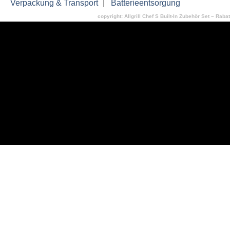
Verpackung & Transport
Batterieentsorgung
copyright: Allgrill Chef S Built-In Zubehör Set – Rabat