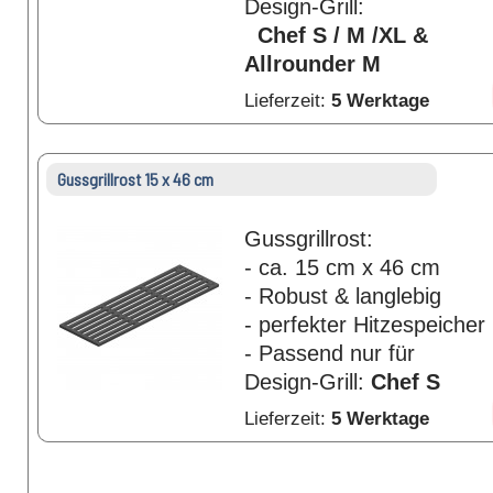
Design-Grill:
Chef S / M /XL &
Allrounder M
Lieferzeit:
5 Werktage
Gussgrillrost 15 x 46 cm
Gussgrillrost:
- ca. 15 cm x 46 cm
- Robust & langlebig
- perfekter Hitzespeicher
- Passend nur für
Design-Grill:
Chef S
Lieferzeit:
5 Werktage