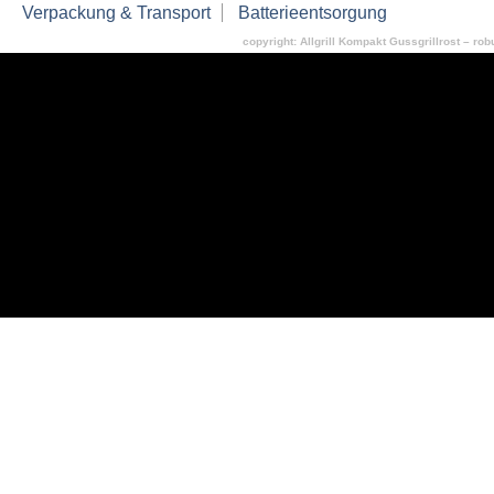
Verpackung & Transport
Batterieentsorgung
copyright: Allgrill Kompakt Gussgrillrost – rob