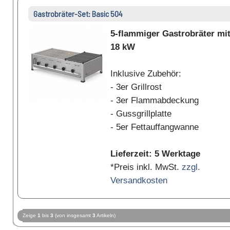
Gastrobräter-Set: Basic 504
5-flammiger Gastrobräter mi
18 kW
Inklusive Zubehör:
- 3er Grillrost
- 3er Flammabdeckung
- Gussgrillplatte
- 5er Fettauffangwanne
Lieferzeit: 5 Werktage
*Preis inkl. MwSt.
zzgl.
Versandkosten
Zeige
1
bis
3
(von insgesamt
3
Artikeln)