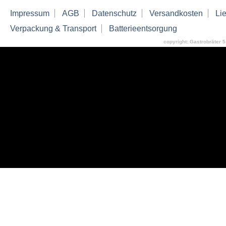
Impressum
AGB
Datenschutz
Versandkosten
Lie
Verpackung & Transport
Batterieentsorgung
copyright: Gastrobräter 5