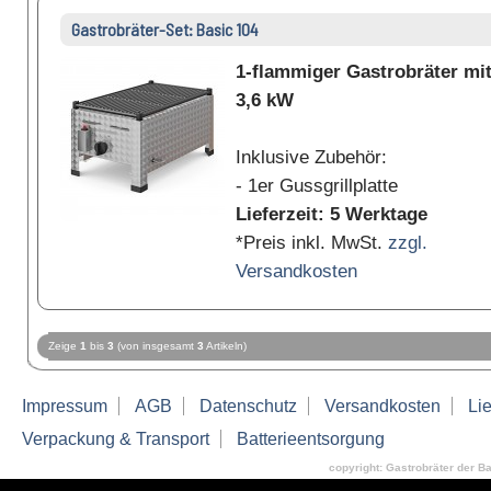
Gastrobräter-Set: Basic 104
1-flammiger Gastrobräter mi
3,6 kW
Inklusive Zubehör:
- 1er Gussgrillplatte
Lieferzeit: 5 Werktage
*Preis inkl. MwSt.
zzgl.
Versandkosten
Zeige
1
bis
3
(von insgesamt
3
Artikeln)
Impressum
AGB
Datenschutz
Versandkosten
Lie
Verpackung & Transport
Batterieentsorgung
copyright: Gastrobräter der Ba