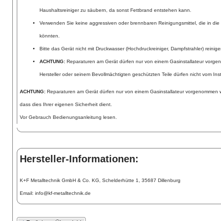
Haushaltsreiniger zu säubern, da sonst Fettbrand entstehen kann.
Verwenden Sie keine aggressiven oder brennbaren Reinigungsmittel, die in di
könnten.
Bitte das Gerät nicht mit Druckwasser (Hochdruckreiniger, Dampfstrahler) reinige
ACHTUNG:
Reparaturen am Gerät dürfen nur von einem Gasinstallateur vorg
Hersteller oder seinem Bevollmächtigten geschützten Teile dürfen nicht vom Ins
ACHTUNG:
Reparaturen am Gerät dürfen nur von einem Gasinstallateur vorgenommen w
dass dies Ihrer eigenen Sicherheit dient.
Vor Gebrauch Bedienungsanleitung lesen.
Hersteller-Informationen:
K+F Metalltechnik GmbH & Co. KG, Schelderhütte 1, 35687 Dillenburg
Email: info@kf-metalltechnik.de