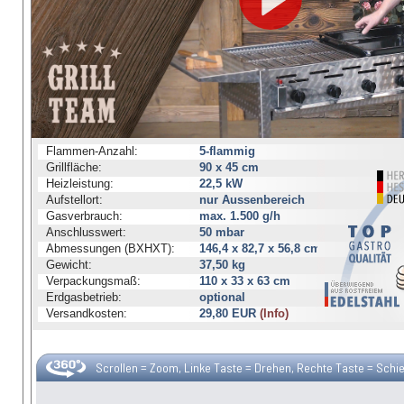
Flammen-Anzahl:
5-flammig
Grillfläche:
90 x 45 cm
Heizleistung:
22,5 kW
Aufstellort:
nur Aussenbereich
Gasverbrauch:
max. 1.500 g/h
Anschlusswert:
50 mbar
Abmessungen (BXHXT):
146,4 x 82,7 x 56,8 cm
Gewicht:
37,50 kg
Verpackungsmaß:
110 x 33 x 63 cm
Erdgasbetrieb:
optional
Versandkosten:
29,80 EUR
(Info)
Scrollen = Zoom, Linke Taste = Drehen, Rechte Taste = Schi