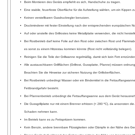
Beim Montieren des Geräts empfiehlt es sich, Handschuhe zu tragen.
Eine stabile, feuerfeste Oberfläche für die Aufstellung wählen, um ein Kippen 
Keinen verstellbaren Gasdruckregler benutzen.
Druckminderer mit fester Einstellung nach der entsprechenden europäischen 
Auf oder anstelle des Grillrostes keine Metallplatte verwenden, die nicht herstell
Bei Rostbetrieb darf keine Folie auf den Rost oder zwischen Rost und Flamma
es sonst zu einem Hitzestau kommen könnte (Rost nicht vollständig belegen).
Reinigen Sie die Teile der Grillwanne regelmäßig, damit sich kein Fett entzünd
Alle austauschbaren Grillflächen (Grillrost, Gussplatte, Pfanne) müssen ordnu
Beachten Sie die Hinweise zur sicheren Nutzung der Grilloberflächen.
Bei Rostbetrieb unbedingt Wasser oder ein Bindemittel in die Fettauffangwanne 
Fettbrandgefahr besteht.
Bei Pfannenbetrieb unbedingt die Fettauffangwanne aus dem Gerät herausne
Die Gussgrillplatte nur mit einem Brenner erhitzen (< 280 ºC), da ansonsten die
Schaden nehmen kann.
Im Betrieb kann es zu Fettspritzern kommen.
Kein Benzin, andere brennbare Flüssigkeiten oder Dämpfe in der Nähe des Ge