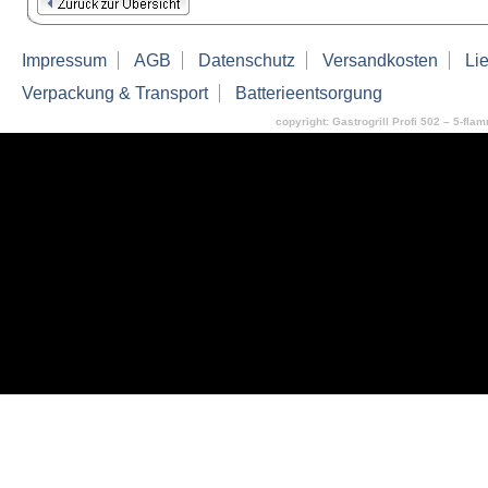
Impressum
AGB
Datenschutz
Versandkosten
Lie
Verpackung & Transport
Batterieentsorgung
copyright: Gastrogrill Profi 502 – 5-flam