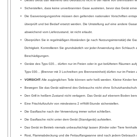
Dieses Gerät darf während des Gebrauchs nicht in der Nähe von brennbaren Ma
Sicherstellen, dass keine unverbrannten Gase austreten, bevor das Gerät erne
Die Gasversorgungsrohre müssen den geltenden nationalen Vorschriften ents
überprüft und bei Bedarf ersetzt werden. Die Umstellung auf eine andere Gasa
abweichend vom Lieferzustand, ist nicht erlaubt.
Überprüfen Sie in regelmäßigen Abständen (je nach Nutzungsintensität) die Gas
Dichtigkeit. Kontrollieren Sie grundsätzlich vor jeder Anwendung den Schlauch a
Beschädigungen.
Geräte des Typs 020... dürfen nur im Freien oder in gut belüfteten Räumen auf
Typs 030... (Brenner mit 3 Lochreihen pro Brennereinheit) dürfen nur im Freien 
VORSICHT:
Alle zugänglichen Teile können sehr heiß werden. Kleine Kinder fer
Bewegen Sie das Gerät während des Gebrauchs nicht ohne Schutzhandschuh
Den Grill in heißem Zustand nicht verlagern. Das Gerät auf ebenem Boden ben
Eine Frischluftzufuhr von mindestens 2 m³/kW-Stunde sicherstellen.
Die Gasflasche nach der Verwendung immer sofort schließen.
Die Gasflasche nicht unter dem Gerät (Standgerät) aufstellen.
Das Gerät im Betrieb niemals unbeaufsichtigt lassen (Kinder oder Tiere fernhalt
Rost, Flammabdeckung und die Fettauffangwanne sind nach jedem Gebrauch m