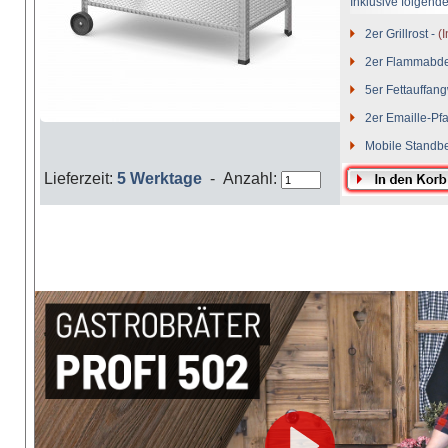
Inklusive folgend
2er Grillrost -
(I
2er Flammabd
5er Fettauffan
2er Emaille-Pf
Mobile Standb
2 Seitenablage
Lieferzeit:
5 Werktage
- Anzahl: