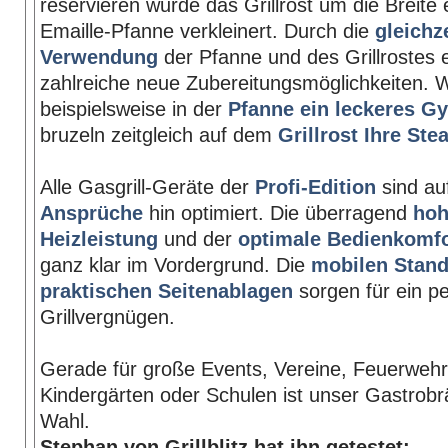
reservieren wurde das Grillrost um die Breite 
Emaille-Pfanne verkleinert. Durch die
gleichz
Verwendung
der Pfanne und des Grillrostes 
zahlreiche neue Zubereitungsmöglichkeiten.
beispielsweise in der
Pfanne ein leckeres G
bruzeln zeitgleich auf dem
Grillrost Ihre Ste
Alle Gasgrill-Geräte der
Profi-Edition
sind au
Ansprüche
hin optimiert. Die überragend
ho
Heizleistung
und der
optimale Bedienkomfo
ganz klar im Vordergrund. Die
mobilen Stan
praktischen Seitenablagen
sorgen für ein pe
Grillvergnügen.
Gerade für große Events, Vereine, Feuerwehr
Kindergärten oder Schulen ist unser Gastrobrät
Wahl.
Stephan von Grillblitz hat ihn getestet: