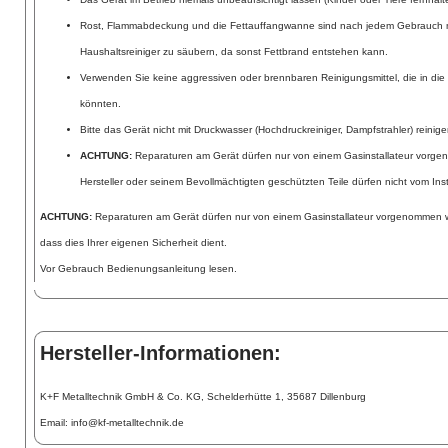
Rost, Flammabdeckung und die Fettauffangwanne sind nach jedem Gebrauch m
Haushaltsreiniger zu säubern, da sonst Fettbrand entstehen kann.
Verwenden Sie keine aggressiven oder brennbaren Reinigungsmittel, die in di
könnten.
Bitte das Gerät nicht mit Druckwasser (Hochdruckreiniger, Dampfstrahler) reinige
ACHTUNG:
Reparaturen am Gerät dürfen nur von einem Gasinstallateur vorg
Hersteller oder seinem Bevollmächtigten geschützten Teile dürfen nicht vom Ins
ACHTUNG:
Reparaturen am Gerät dürfen nur von einem Gasinstallateur vorgenommen w
dass dies Ihrer eigenen Sicherheit dient.
Vor Gebrauch Bedienungsanleitung lesen.
Hersteller-Informationen:
K+F Metalltechnik GmbH & Co. KG, Schelderhütte 1, 35687 Dillenburg
Email: info@kf-metalltechnik.de