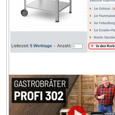
Inklusive folgend
1er Grillrost -
(I
1er Flammabd
3er Fettauffan
1er Emaille-Pf
Mobile Standb
2 Seitenablage
Lieferzeit:
5 Werktage
- Anzahl: