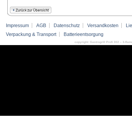
Impressum
AGB
Datenschutz
Versandkosten
Lie
Verpackung & Transport
Batterieentsorgung
copyright: Gastrogrill Profi 302 – 3-flam