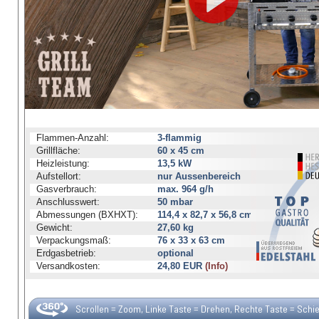
Flammen-Anzahl:
3-flammig
Grillfläche:
60 x 45 cm
Heizleistung:
13,5 kW
Aufstellort:
nur Aussenbereich
Gasverbrauch:
max. 964 g/h
Anschlusswert:
50 mbar
Abmessungen (BXHXT):
114,4 x 82,7 x 56,8 cm
Gewicht:
27,60 kg
Verpackungsmaß:
76 x 33 x 63 cm
Erdgasbetrieb:
optional
Versandkosten:
24,80 EUR
(Info)
Scrollen = Zoom, Linke Taste = Drehen, Rechte Taste = Schi