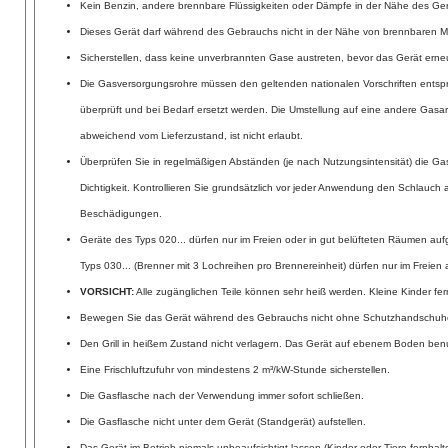
Kein Benzin, andere brennbare Flüssigkeiten oder Dämpfe in der Nähe des Ge
Dieses Gerät darf während des Gebrauchs nicht in der Nähe von brennbaren Ma
Sicherstellen, dass keine unverbrannten Gase austreten, bevor das Gerät erne
Die Gasversorgungsrohre müssen den geltenden nationalen Vorschriften ents
überprüft und bei Bedarf ersetzt werden. Die Umstellung auf eine andere Gasa
abweichend vom Lieferzustand, ist nicht erlaubt.
Überprüfen Sie in regelmäßigen Abständen (je nach Nutzungsintensität) die Gas
Dichtigkeit. Kontrollieren Sie grundsätzlich vor jeder Anwendung den Schlauch a
Beschädigungen.
Geräte des Typs 020... dürfen nur im Freien oder in gut belüfteten Räumen auf
Typs 030... (Brenner mit 3 Lochreihen pro Brennereinheit) dürfen nur im Freien 
VORSICHT:
Alle zugänglichen Teile können sehr heiß werden. Kleine Kinder fer
Bewegen Sie das Gerät während des Gebrauchs nicht ohne Schutzhandschuh
Den Grill in heißem Zustand nicht verlagern. Das Gerät auf ebenem Boden ben
Eine Frischluftzufuhr von mindestens 2 m³/kW-Stunde sicherstellen.
Die Gasflasche nach der Verwendung immer sofort schließen.
Die Gasflasche nicht unter dem Gerät (Standgerät) aufstellen.
Das Gerät im Betrieb niemals unbeaufsichtigt lassen (Kinder oder Tiere fernhalt