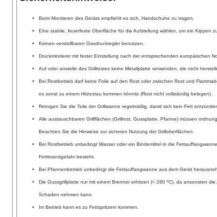
Beim Montieren des Geräts empfiehlt es sich, Handschuhe zu tragen.
Eine stabile, feuerfeste Oberfläche für die Aufstellung wählen, um ein Kippen 
Keinen verstellbaren Gasdruckregler benutzen.
Druckminderer mit fester Einstellung nach der entsprechenden europäischen 
Auf oder anstelle des Grillrostes keine Metallplatte verwenden, die nicht herstell
Bei Rostbetrieb darf keine Folie auf den Rost oder zwischen Rost und Flamma
es sonst zu einem Hitzestau kommen könnte (Rost nicht vollständig belegen).
Reinigen Sie die Teile der Grillwanne regelmäßig, damit sich kein Fett entzünd
Alle austauschbaren Grillflächen (Grillrost, Gussplatte, Pfanne) müssen ordnu
Beachten Sie die Hinweise zur sicheren Nutzung der Grilloberflächen.
Bei Rostbetrieb unbedingt Wasser oder ein Bindemittel in die Fettauffangwanne 
Fettbrandgefahr besteht.
Bei Pfannenbetrieb unbedingt die Fettauffangwanne aus dem Gerät herausne
Die Gussgrillplatte nur mit einem Brenner erhitzen (< 280 ºC), da ansonsten die
Schaden nehmen kann.
Im Betrieb kann es zu Fettspritzern kommen.