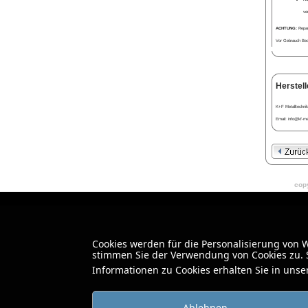
ve
ACHTUNG:
Repara
Vor Gebrauch Bedi
Herstell
K+F Metalltechnik
Email: info@kf-met
copy
Cookies werden für die Personalisierung von
stimmen Sie der Verwendung von Cookies zu. S
Informationen zu Cookies erhalten Sie in uns
Ablehnen