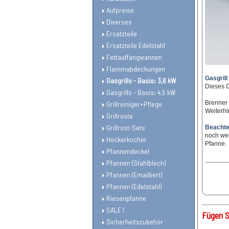
Aufpreise
Diverses
Ersatzteile
Ersatzteile Edelstahl
Fettauffangwannen
Flammabdeckungen
Gasgrill
Gasgrills - Basis: 3,6 kW
Dieses G
Gasgrills - Basis: 4,5 kW
Brenner 
Grillreiniger+Pflege
Weiterhi
Grillroste
Grillrost-Sets
Beachten
noch wei
Hockerkocher
Pfanne.
Pfannendeckel
Pfannen (Stahlblech)
Pfannen (Emailliert)
Pfannen (Edelstahl)
Riesenpfanne
SALE !
Fügen S
Sicherheitszubehör