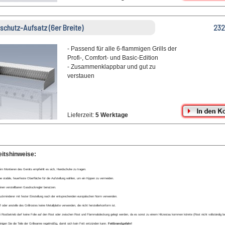
zschutz-Aufsatz (6er Breite)
232
- Passend für alle 6-flammigen Grills der
Profi-, Comfort- und Basic-Edition
- Zusammenklappbar und gut zu
verstauen
Lieferzeit:
5 Werktage
eitshinweise:
im Montieren des Geräts empfiehlt es sich, Handschuhe zu tragen.
ne stabile, feuerfeste Oberfläche für die Aufstellung wählen, um ein Kippen zu vermeiden.
inen verstellbaren Gasdruckregler benutzen.
uckminderer mit fester Einstellung nach der entsprechenden europäischen Norm verwenden.
 oder anstelle des Grillrostes keine Metallplatte verwenden, die nicht herstellerkonform ist.
i Rostbetrieb darf keine Folie auf den Rost oder zwischen Rost und Flammabdeckung gelegt werden, da es sonst zu einem Hitzestau kommen könnte (Rost nicht vollständig be
inigen Sie die Teile der Grillwanne regelmäßig, damit sich kein Fett entzünden kann.
Fettbrandgefahr!