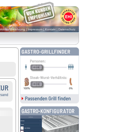
iderrufsbelehrung
|
Impressum
|
Kontakt
|
Datenschutz
EUR
rsand