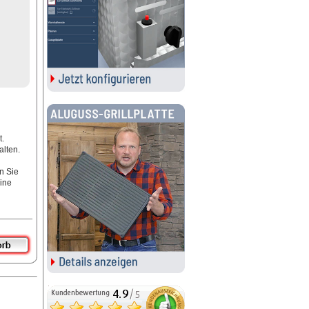
t.
lten.
n Sie
ine