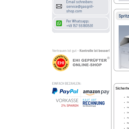
Email schreiben:
service@gasgrill-
shop.com
Sprit
Per Whatsapp:
+49 157 55180591
Sicherh
Be
Ei
Ke
Dr
Auf
Be
Re