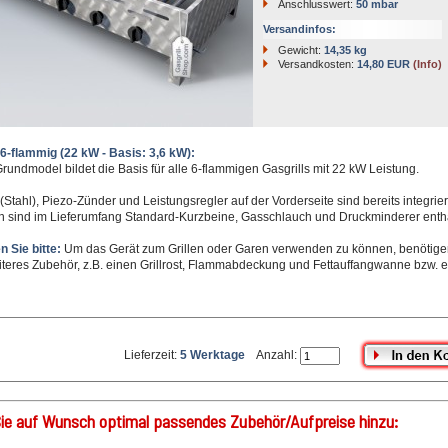
Anschlusswert:
50 mbar
Versandinfos:
Gewicht:
14,35 kg
Versandkosten:
14,80 EUR
(Info)
 6-flammig (22 kW - Basis: 3,6 kW):
rundmodel bildet die Basis für alle 6-flammigen Gasgrills mit 22 kW Leistung.
(Stahl), Piezo-Zünder und Leistungsregler auf der Vorderseite sind bereits integrier
n sind im Lieferumfang Standard-Kurzbeine, Gasschlauch und Druckminderer entha
 Sie bitte:
Um das Gerät zum Grillen oder Garen verwenden zu können, benötige
teres Zubehör, z.B. einen Grillrost, Flammabdeckung und Fettauffangwanne bzw. e
Lieferzeit:
5 Werktage
Anzahl:
ie auf Wunsch optimal passendes Zubehör/Aufpreise hinzu: