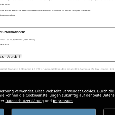
rändert werden.
turen am Gerät dürfen nur von einem Gasinstallateur vorgenommen werden. Bitte beachten Sie, dass dies Ihrer eigenen Sicherheit dient.
enungsanleitung lesen.
er-Informationen:
 GmbH & Co. KG, Schelderhütte 1, 35687 Dillenburg
alltechnik.de
right: Gasgrill 6-flammig 22 kW Grundmodell kaufen Gasgrill 6-flammig (22 kW - Basis: 3,6
 Werbung verwendet. Diese Webseite verwendet Cookies. Durch die
ie können die Cookieeinstellungen zukünftig auf der Seite Daten
erer
Datenschutzerklärung
und
Impressum
.