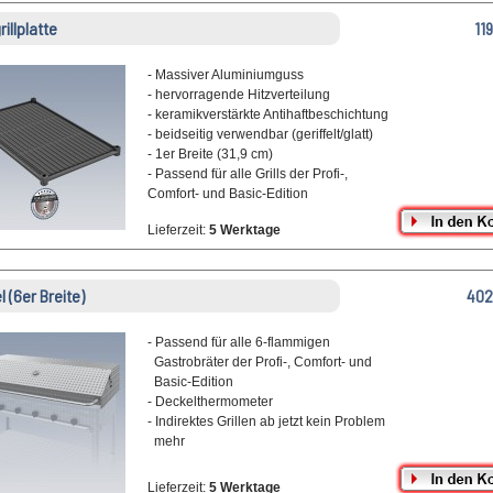
illplatte
11
- Massiver Aluminiumguss
- hervorragende Hitzverteilung
- keramikverstärkte Antihaftbeschichtung
- beidseitig verwendbar (geriffelt/glatt)
- 1er Breite (31,9 cm)
- Passend für alle Grills der Profi-,
Comfort- und Basic-Edition
Lieferzeit:
5 Werktage
 (6er Breite)
402
- Passend für alle 6-flammigen
Gastrobräter der Profi-, Comfort- und
Basic-Edition
- Deckelthermometer
- Indirektes Grillen ab jetzt kein Problem
mehr
Lieferzeit:
5 Werktage