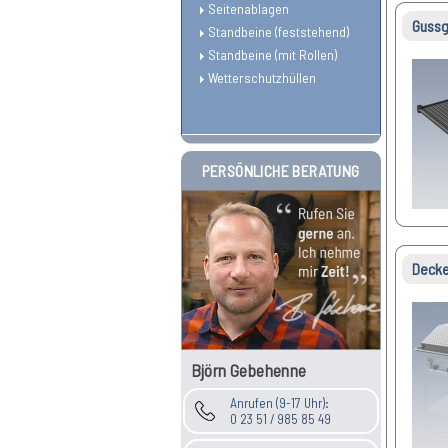
Seitenablagen
Gussgr
Standbeine (feststehend)
Standbeine (mit Rollen)
Wetterschutzhüllen
PERSÖNLICHE BERATUNG
Deckel
Björn Gebehenne
Anrufen (9-17 Uhr):
0 23 51 / 985 85 49