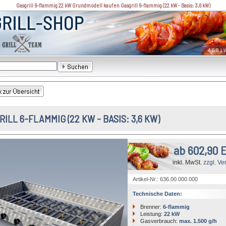
Gasgrill 6-flammig 22 kW Grundmodell kaufen Gasgrill 6-flammig (22 kW - Basis: 3,6 kW)
AGB
|
W
ILL 6-FLAMMIG (22 KW - BASIS: 3,6 KW)
ab 602,90 
inkl. MwSt.
zzgl. Ve
Artikel-Nr.: 636.00.000.000
Technische Daten:
Brenner:
6-flammig
Leistung:
22 kW
Gasverbrauch:
max. 1.500 g/h