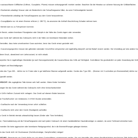
le austauschbaren Grillflächen (Grillrost, Gussplatte, Pfanne) müssen ordnungsgemäß montiert werden. Beachten Sie die Hinweise zur sicheren Nutzung der Grilloberflächen.
i Rostbetrieb unbedingt Wasser oder ein Bindemittel in die Fettauffangwanne füllen, da sonst Fettbrandgefahr besteht.
i Pfannenbetrieb unbedingt die Fettauffangwanne aus dem Gerät herausnehmen.
e Gussgrillplatte nur mit einem Brenner erhitzen (< 280 ºC), da ansonsten die Antihaft-Beschichtung Schaden nehmen kann.
 Betrieb kann es zu Fettspritzern kommen.
in Benzin, andere brennbare Flüssigkeiten oder Dämpfe in der Nähe des Geräts lagern oder verwenden.
eses Gerät darf während des Gebrauchs nicht in der Nähe von brennbaren Materialien stehen.
cherstellen, dass keine unverbrannten Gase austreten, bevor das Gerät erneut gezündet wird.
e Gasversorgungsrohre müssen den geltenden nationalen Vorschriften entsprechen und regelmäßig überprüft und bei Bedarf ersetzt werden. Die Umstellung auf eine andere Ga
deren Druck, abweichend vom Lieferzustand, ist nicht erlaubt.
erprüfen Sie in regelmäßigen Abständen (je nach Nutzungsintensität) die Gasanschlüsse des Grills auf Dichtigkeit. Kontrollieren Sie grundsätzlich vor jeder Anwendung den Sch
chtigkeit und Beschädigungen.
räte des Typs 020... dürfen nur im Freien oder in gut belüfteten Räumen aufgestellt werden. Geräte des Typs 030... (Brenner mit 3 Lochreihen pro Brennereinheit) dürfen nur 
fgestellt werden.
RSICHT:
Alle zugänglichen Teile können sehr heiß werden. Kleine Kinder fernhalten.
wegen Sie das Gerät während des Gebrauchs nicht ohne Schutzhandschuhe!
n Grill in heißem Zustand nicht verlagern. Das Gerät auf ebenem Boden benutzen.
ne Frischluftzufuhr von mindestens 2 m³/kW-Stunde sicherstellen.
e Gasflasche nach der Verwendung immer sofort schließen.
e Gasflasche nicht unter dem Gerät (Standgerät) aufstellen.
s Gerät im Betrieb niemals unbeaufsichtigt lassen (Kinder oder Tiere fernhalten).
st, Flammabdeckung und die Fettauffangwanne sind nach jedem Gebrauch mit einem handelsüblichen Haushaltsreiniger zu säubern, da sonst Fettbrand entstehen kann.
rwenden Sie keine aggressiven oder brennbaren Reinigungsmittel, die in die Brenneröffnungen gelangen könnten.
tte das Gerät nicht mit Druckwasser (Hochdruckreiniger, Dampfstrahler) reinigen!
CHTUNG:
Reparaturen am Gerät dürfen nur von einem Gasinstallateur vorgenommen werden. Die vom Hersteller oder seinem Bevollmächtigten geschützten Teile dürfen nicht v