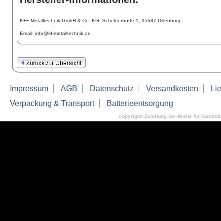
K+F Metalltechnik GmbH & Co. KG, Schelderhütte 1, 35687 Dillenburg
Email: info@kf-metalltechnik.de
Impressum
AGB
Datenschutz
Versandkosten
Lie
Verpackung & Transport
Batterieentsorgung
copyright: Zuleitung 3er-Breite für Gastrobr