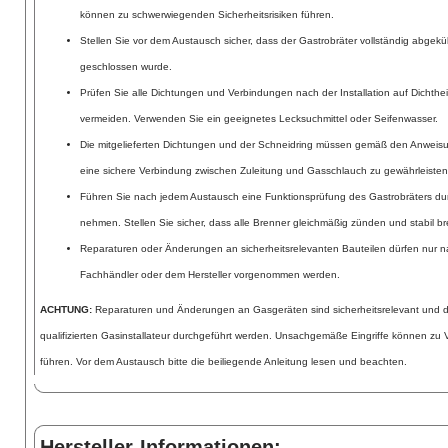
können zu schwerwiegenden Sicherheitsrisiken führen.
Stellen Sie vor dem Austausch sicher, dass der Gastrobräter vollständig abgekü
geschlossen wurde.
Prüfen Sie alle Dichtungen und Verbindungen nach der Installation auf Dichthe
vermeiden. Verwenden Sie ein geeignetes Lecksuchmittel oder Seifenwasser.
Die mitgelieferten Dichtungen und der Schneidring müssen gemäß den Anweisun
eine sichere Verbindung zwischen Zuleitung und Gasschlauch zu gewährleisten
Führen Sie nach jedem Austausch eine Funktionsprüfung des Gastrobräters durc
nehmen. Stellen Sie sicher, dass alle Brenner gleichmäßig zünden und stabil b
Reparaturen oder Änderungen an sicherheitsrelevanten Bauteilen dürfen nur 
Fachhändler oder dem Hersteller vorgenommen werden.
ACHTUNG:
Reparaturen und Änderungen an Gasgeräten sind sicherheitsrelevant und d
qualifizierten Gasinstallateur durchgeführt werden. Unsachgemäße Eingriffe können zu
führen. Vor dem Austausch bitte die beiliegende Anleitung lesen und beachten.
Hersteller-Informationen: