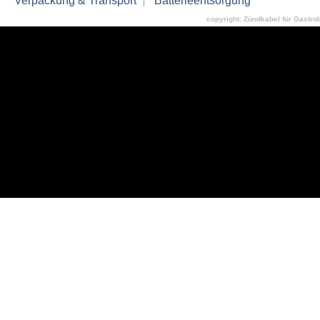
Verpackung & Transport
Batterieentsorgung
copyright: Zündkabel für Gastrob