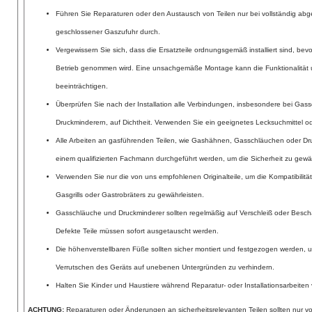
Führen Sie Reparaturen oder den Austausch von Teilen nur bei vollständig abg
geschlossener Gaszufuhr durch.
Vergewissern Sie sich, dass die Ersatzteile ordnungsgemäß installiert sind, bevor
Betrieb genommen wird. Eine unsachgemäße Montage kann die Funktionalität u
beeinträchtigen.
Überprüfen Sie nach der Installation alle Verbindungen, insbesondere bei Ga
Druckminderern, auf Dichtheit. Verwenden Sie ein geeignetes Lecksuchmittel o
Alle Arbeiten an gasführenden Teilen, wie Gashähnen, Gasschläuchen oder Dru
einem qualifizierten Fachmann durchgeführt werden, um die Sicherheit zu gewäh
Verwenden Sie nur die von uns empfohlenen Originalteile, um die Kompatibilität
Gasgrills oder Gastrobräters zu gewährleisten.
Gasschläuche und Druckminderer sollten regelmäßig auf Verschleiß oder Besc
Defekte Teile müssen sofort ausgetauscht werden.
Die höhenverstellbaren Füße sollten sicher montiert und festgezogen werden, 
Verrutschen des Geräts auf unebenen Untergründen zu verhindern.
Halten Sie Kinder und Haustiere während Reparatur- oder Installationsarbeiten
ACHTUNG:
Reparaturen oder Änderungen an sicherheitsrelevanten Teilen sollten nur von