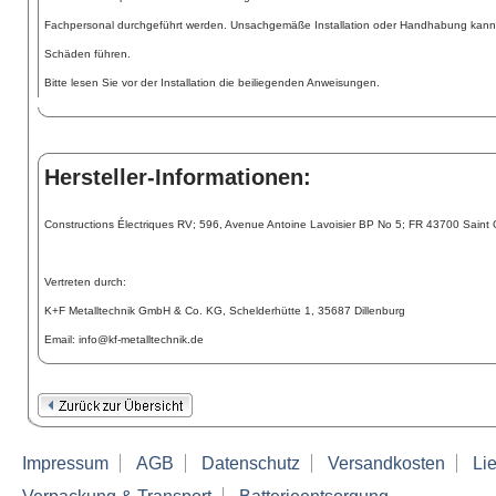
Fachpersonal durchgeführt werden. Unsachgemäße Installation oder Handhabung kann
Schäden führen.
Bitte lesen Sie vor der Installation die beiliegenden Anweisungen.
Hersteller-Informationen:
Constructions Électriques RV; 596, Avenue Antoine Lavoisier BP No 5; FR 43700 Saint
Vertreten durch:
K+F Metalltechnik GmbH & Co. KG, Schelderhütte 1, 35687 Dillenburg
Email: info@kf-metalltechnik.de
Impressum
AGB
Datenschutz
Versandkosten
Lie