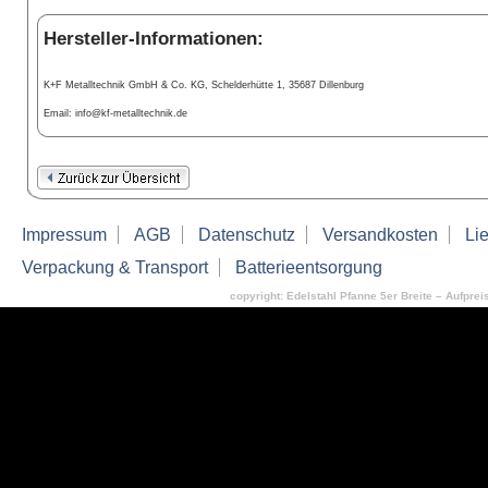
Hersteller-Informationen:
K+F Metalltechnik GmbH & Co. KG, Schelderhütte 1, 35687 Dillenburg
Email: info@kf-metalltechnik.de
Impressum
AGB
Datenschutz
Versandkosten
Lie
Verpackung & Transport
Batterieentsorgung
copyright: Edelstahl Pfanne 5er Breite – Aufpreis