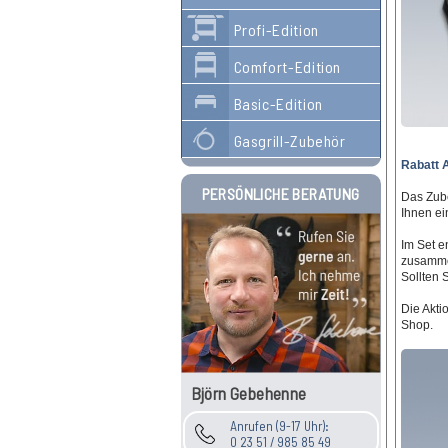
Profi-Edition
Comfort-Edition
Basic-Edition
Gasgrill-Zubehör
Rabatt A
PERSÖNLICHE BERATUNG
Das Zube
Ihnen ei
Im Set e
zusamm
Sollten 
Die Akti
Shop.
Björn Gebehenne
Anrufen (9-17 Uhr):
0 23 51 / 985 85 49