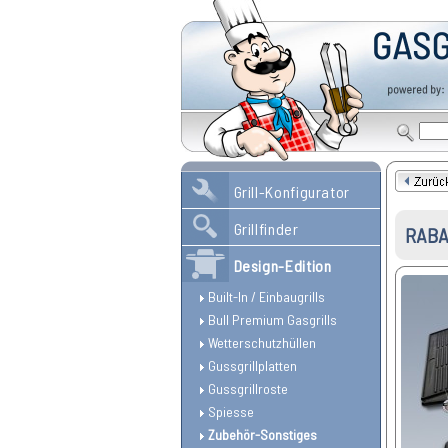
Grill-Konfigurator
Grillfinder
RABA
Design-Edition
Built-In / Einbaugrills
Bull Premium Gasgrills
Wetterschutzhüllen
Gussgrillplatten
Gussgrillroste
Spiesse
Zubehör-Sonstiges