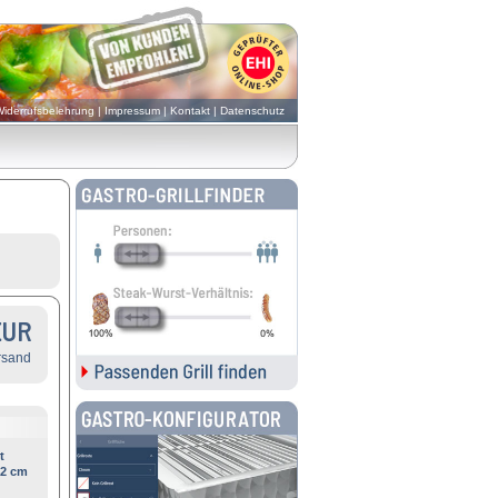
iderrufsbelehrung
|
Impressum
|
Kontakt
|
Datenschutz
EUR
rsand
t
42 cm