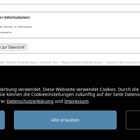
er-Informationen:
H, Bahnholzstr. 20, 75249 Kieselbronn
markenwelt.de
ht: Allgrill Festival Major Zubehör Set – Rabatt Aktion Rabatt Aktion - Zubehör-Set Festival 
 Werbung verwendet. Diese Webseite verwendet Cookies. Durch die
ie können die Cookieeinstellungen zukünftig auf der Seite Daten
erer
Datenschutzerklärung
und
Impressum
.
Alle erlauben