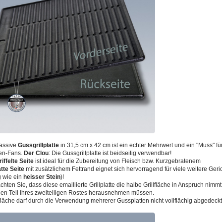
assive
Gussgrillplatte
in 31,5 cm x 42 cm ist ein echter Mehrwert und ein "Muss" für
en-Fans.
Der Clou
: Die Gussgrillplatte ist beidseitig verwendbar!
riffelte Seite
ist ideal für die Zubereitung von Fleisch bzw. Kurzgebratenem
atte Seite
mit zusätzlichem Fettrand eignet sich hervorragend für viele weitere Geric
 wie ein
heisser Stein
)!
achten Sie, dass diese emaillierte Grillplatte die halbe Grillfläche in Anspruch nimm
nen Teil Ihres zweiteiligen Rostes herausnehmen müssen.
lfläche darf durch die Verwendung mehrerer Gussplatten nicht vollflächig abgedeck