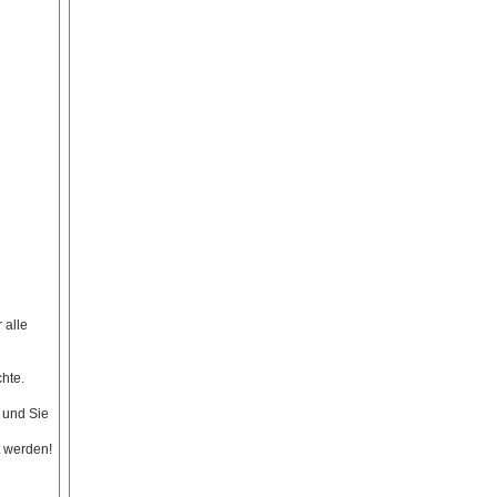
 alle
hte.
t und Sie
t werden!