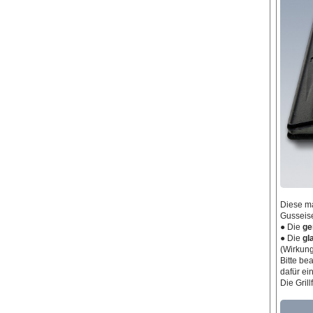
Diese m
Gusseis
● Die
ge
● Die
gl
(Wirkung
Bitte be
dafür ei
Die Gril