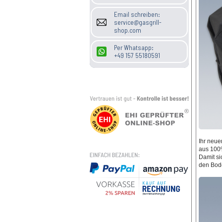
Email schreiben:
service@gasgrill-
shop.com
Per Whatsapp:
+49 157 55180591
Ihr neue
aus 100%
Damit si
den Bode