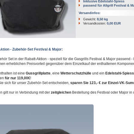
Inklusive Edelstahl-Spiess
passend für Allgrill Festival & M
Versandinfos:
Gewicht:
8,50 kg
Versandkosten:
0,00 EUR
ktion - Zubehör-Set Festival & Major:
hör Set in der Rabatt-Aktion - speziell für die Gasgrills Festival & Major passend - 
nen erheblichen Preisvorteil gegenüber dem Einzelkauf der enthaltenen Kompone
nthalten ist eine
Gussgrillplatte
, eine
Wetterschutzhülle
und ein
Edelstahl-Spiess
en
für nur 119,00€
!
Sie sich für unser Zubehör-Set entscheiden,
sparen Sie 123,- € zur Einzel-VK-Su
on gilt nur in Verbindung mit der
zeitgleichen
Bestellung des Festival oder Major in