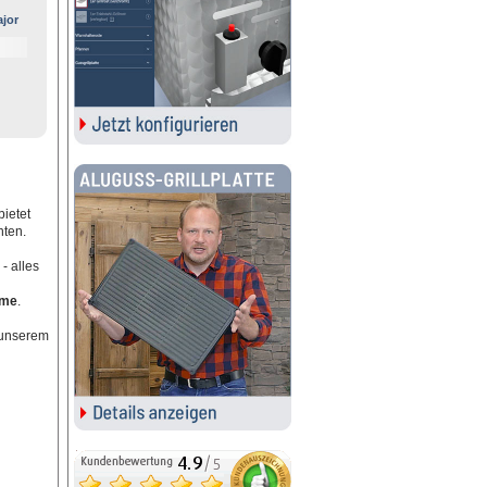
ajor
bietet
nten.
- alles
mme
.
 unserem