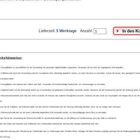
Lieferzeit:
5 Werktage
Anzahl:
eitshinweise:
e Gussgrillplatte ist ausschließlich für die Verwendung mit passenden Allgrill-Modellen vorgesehen. Verwenden Sie sie nicht auf ungeeigneten Wärmequellen.
e Grillfläche darf durch die Verwendung mehrerer Gussplatten nicht vollständig abgedeckt werden, um einen Hitzestau zu vermeiden. Achten Sie darauf, dass genügend Freirau
tzirkulation bleibt.
e Gussgrillplatte wird während des Grillens sehr heiß. Verwenden Sie hitzebeständige Handschuhe, um Verbrennungen zu vermeiden.
r Edelstahl-Spieß und die Motoreinheit dürfen nur in Kombination mit geeigneten Grillmodellen verwendet werden. Montieren Sie die Komponenten gemäß der Anleitung sicher un
e Rotisserie-Motoreinheit (220 Volt) darf nicht in Kontakt mit Wasser oder anderen Flüssigkeiten kommen. Schützen Sie das Gerät vor Feuchtigkeit und reinigen Sie es nur mi
ch.
ssen Sie die Grillplatte, den Edelstahl-Spieß und alle weiteren Zubehörteile nach der Nutzung vollständig abkühlen, bevor Sie sie reinigen oder verstauen.
e Wetterschutzhülle darf nur auf einem vollständig abgekühlten Grill verwendet werden, um Beschädigungen durch Hitze zu vermeiden.
rgen Sie bei der Verwendung der Wetterschutzhülle für ausreichende Belüftung, um die Bildung von Kondenswasser unter der Hülle zu minimieren.
lten Sie Kinder und Haustiere vom Grillbereich fern, insbesondere während der Nutzung oder solange Zubehörteile heiß sind.
gemäße Nutzung oder Platzierung der Zubehörteile kann zu Verletzungen oder Schäden führen. Befolgen Sie diese Hinweise sorgfältig und lesen Sie die Bedienungsanleitunge
der Nutzung.