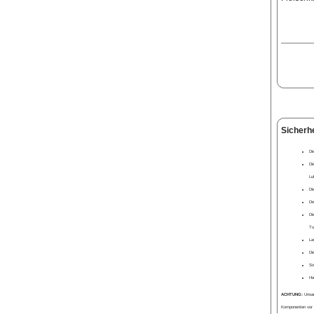
Sicherh
Di
Di
Luf
Di
De
Di
Tu
La
Di
So
Ha
ACHTUNG:
Unsach
Komponenten vor 