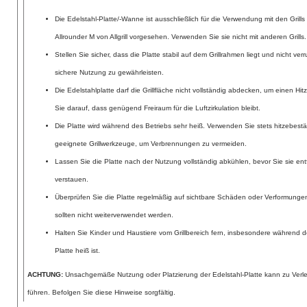
Die Edelstahl-Platte/-Wanne ist ausschließlich für die Verwendung mit den Grill
Allrounder M von Allgrill vorgesehen. Verwenden Sie sie nicht mit anderen Grills.
Stellen Sie sicher, dass die Platte stabil auf dem Grillrahmen liegt und nicht ver
sichere Nutzung zu gewährleisten.
Die Edelstahlplatte darf die Grillfläche nicht vollständig abdecken, um einen H
Sie darauf, dass genügend Freiraum für die Luftzirkulation bleibt.
Die Platte wird während des Betriebs sehr heiß. Verwenden Sie stets hitzebe
geeignete Grillwerkzeuge, um Verbrennungen zu vermeiden.
Lassen Sie die Platte nach der Nutzung vollständig abkühlen, bevor Sie sie ent
verstauen.
Überprüfen Sie die Platte regelmäßig auf sichtbare Schäden oder Verformunge
sollten nicht weiterverwendet werden.
Halten Sie Kinder und Haustiere vom Grillbereich fern, insbesondere während d
Platte heiß ist.
ACHTUNG:
Unsachgemäße Nutzung oder Platzierung der Edelstahl-Platte kann zu Ver
führen. Befolgen Sie diese Hinweise sorgfältig.