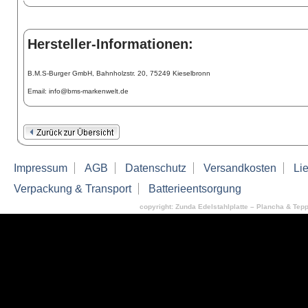
Hersteller-Informationen:
B.M.S-Burger GmbH, Bahnholzstr. 20, 75249 Kieselbronn
Email: info@bms-markenwelt.de
Impressum
AGB
Datenschutz
Versandkosten
Lie
Verpackung & Transport
Batterieentsorgung
copyright: Zunda Edelstahlplatte – Plancha & Tepp