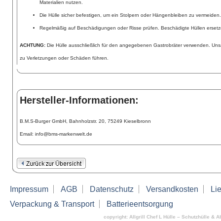
Materialien nutzen.
Die Hülle sicher befestigen, um ein Stolpern oder Hängenbleiben zu vermeiden.
Regelmäßig auf Beschädigungen oder Risse prüfen. Beschädigte Hüllen ersetz
ACHTUNG:
Die Hülle ausschließlich für den angegebenen Gastrobräter verwenden. U
zu Verletzungen oder Schäden führen.
Hersteller-Informationen:
B.M.S-Burger GmbH, Bahnholzstr. 20, 75249 Kieselbronn
Email: info@bms-markenwelt.de
Impressum
AGB
Datenschutz
Versandkosten
Lie
Verpackung & Transport
Batterieentsorgung
copyright: Allgrill Chef L Hülle – Schutzhülle & 