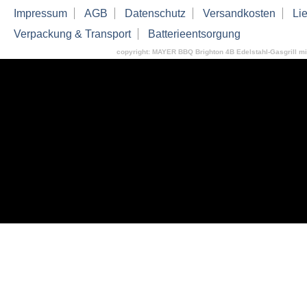
Impressum
AGB
Datenschutz
Versandkosten
Lie
Verpackung & Transport
Batterieentsorgung
copyright: MAYER BBQ Brighton 4B Edelstahl-Gasgrill m