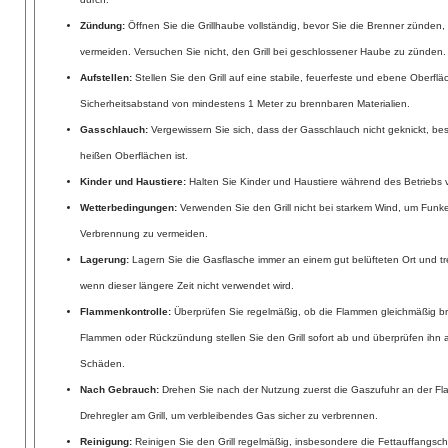
Zündung:
Öffnen Sie die Grillhaube vollständig, bevor Sie die Brenner zünd
vermeiden. Versuchen Sie nicht, den Grill bei geschlossener Haube zu zünden.
Aufstellen:
Stellen Sie den Grill auf eine stabile, feuerfeste und ebene Oberflä
Sicherheitsabstand von mindestens 1 Meter zu brennbaren Materialien.
Gasschlauch:
Vergewissern Sie sich, dass der Gasschlauch nicht geknickt, bes
heißen Oberflächen ist.
Kinder und Haustiere:
Halten Sie Kinder und Haustiere während des Betriebs vo
Wetterbedingungen:
Verwenden Sie den Grill nicht bei starkem Wind, um Funk
Verbrennung zu vermeiden.
Lagerung:
Lagern Sie die Gasflasche immer an einem gut belüfteten Ort und tre
wenn dieser längere Zeit nicht verwendet wird.
Flammenkontrolle:
Überprüfen Sie regelmäßig, ob die Flammen gleichmäßig b
Flammen oder Rückzündung stellen Sie den Grill sofort ab und überprüfen ihn 
Schäden.
Nach Gebrauch:
Drehen Sie nach der Nutzung zuerst die Gaszufuhr an der Fl
Drehregler am Grill, um verbleibendes Gas sicher zu verbrennen.
Reinigung:
Reinigen Sie den Grill regelmäßig, insbesondere die Fettauffangsc