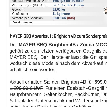
Verbrauch/Anschlusswert:
1600 g/h bei 50 mbar
Abmessungen (BXTXH):
ca. 153 x 66 x 118 cm
Gewicht:
62,00 kg
Gasflasche:
11 kg intern
Versand per Spedition:
0,00 EUR
(Info)
Zusatzbrenner:
Seitenkocher & Backburner
MAYER BBQ Abverkauf: Brighton 4B zum Sonderprei
Der
MAYER BBQ Brighton 4B / Zunda MGG
gehört zu den letzten verfügbaren Gasgrills 
MAYER BBQ. Der Hersteller lässt die Grillspa
wodurch diese Modelle nach dem Abverkauf n
erhältlich sein werden.
Aktuell erhalten Sie den Brighton 4B für
599,0
1.299,00 € UVP
. Für einen Edelstahl-Gasgrill m
Hauptbrennern, Seitenkocher, Backburner, Dr
Schubladen-Unterschrank und Wetterschutzhül
sehr starkes Preis-Leistungs-Verhältnis.