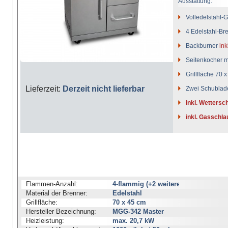
Ausstattung:
Volledelstahl-G
4 Edelstahl-Bre
Backburner
ink
Seitenkocher m
Grillfläche 70 
Lieferzeit:
Derzeit nicht lieferbar
Zwei Schublad
inkl. Wettersc
inkl. Gasschl
Flammen-Anzahl:
4-flammig (+2 weitere)
Material der Brenner:
Edelstahl
Grillfläche:
70 x 45 cm
Hersteller Bezeichnung:
MGG-342 Master
Heizleistung:
max. 20,7 kW