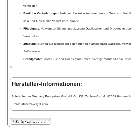
vermeiden.
Bauliche Veränderungen:
Nehmen Sie keine Änderungen am Gerät vor. Modifik
sein und führen zum Verlust der Garantie.
Flüssiggas:
Verwenden Sie nur zugelassene Gasflaschen und Druckregler ge
Vorschriften.
Zündung:
Suchen Sie niemals mit einer offenen Flamme nach Gaslecks. Verwe
Seifenwasser.
Brandgefahr:
Lassen Sie den Grill niemals unbeaufsichtigt, während er in Betrie
Hersteller-Informationen:
Schoenberger Germany Enterprises GmbH & Co. KG, Zechstraße 1-7, 82069 Hohenschä
Email: info@mayergrill.com