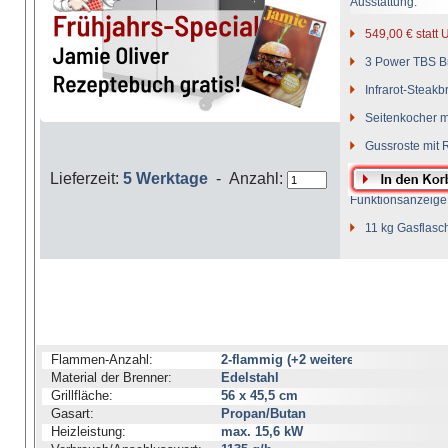
Ausstattung:
549,00 € statt
3 Power TBS Br
Infrarot-Steakb
Seitenkocher m
Gussroste mit 
LED-Bedienknö
Lieferzeit:
5 Werktage
- Anzahl:
Funktionsanzeige
11 kg Gasflasc
Flammen-Anzahl:
2-flammig (+2 weitere)
Material der Brenner:
Edelstahl
Grillfläche:
56 x 45,5 cm
Gasart:
Propan/Butan
Heizleistung:
max. 15,6 kW