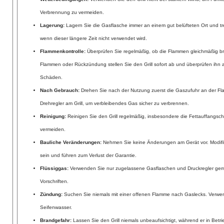
Verbrennung zu vermeiden.
Lagerung:
Lagern Sie die Gasflasche immer an einem gut belüfteten Ort und tre
wenn dieser längere Zeit nicht verwendet wird.
Flammenkontrolle:
Überprüfen Sie regelmäßig, ob die Flammen gleichmäßig b
Flammen oder Rückzündung stellen Sie den Grill sofort ab und überprüfen ihn 
Schäden.
Nach Gebrauch:
Drehen Sie nach der Nutzung zuerst die Gaszufuhr an der Fl
Drehregler am Grill, um verbleibendes Gas sicher zu verbrennen.
Reinigung:
Reinigen Sie den Grill regelmäßig, insbesondere die Fettauffangsc
vermeiden.
Bauliche Veränderungen:
Nehmen Sie keine Änderungen am Gerät vor. Modifik
sein und führen zum Verlust der Garantie.
Flüssiggas:
Verwenden Sie nur zugelassene Gasflaschen und Druckregler ge
Vorschriften.
Zündung:
Suchen Sie niemals mit einer offenen Flamme nach Gaslecks. Verwe
Seifenwasser.
Brandgefahr:
Lassen Sie den Grill niemals unbeaufsichtigt, während er in Betrie