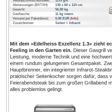
Verbrauch/Anschlusswert:
1135 g/h
Abmessungen (BXTXH):
130 x 60 x 124 cm
Gewicht:
56,00 kg
Gasflasche:
11 kg intern
Versand per Paketdienst:
0,00 EUR
(Info)
Zusatzbrenner:
Seiten + Infrarot
Mit dem »Edelheiss Exzellenz 1.3« zieht e
Feeling in den Garten ein.
Dieser Gasgrill ve
Leistung, moderne Technik und eine hochwert
einem rundum gelungenen Gesamtpaket. Zwei 
Hauptbrenner, ein integrierter Infrarot-Steakb
praktischer Seitenkocher sorgen dafür, dass 
Feierabendsteak bis zum großen Grillabend m
alles problemlos gelingt.