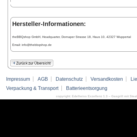
Hersteller-Informationen:
theBBQshop GmbH, Headquarter, Dornaper Strasse 18, Haus 10, 42327 Wuppertal
Email: info@thebbqshop.de
Impressum
AGB
Datenschutz
Versandkosten
Lie
Verpackung & Transport
Batterieentsorgung
copyright: Edelheiss Exzellenz 1.3 – Gasgrill mit Ste