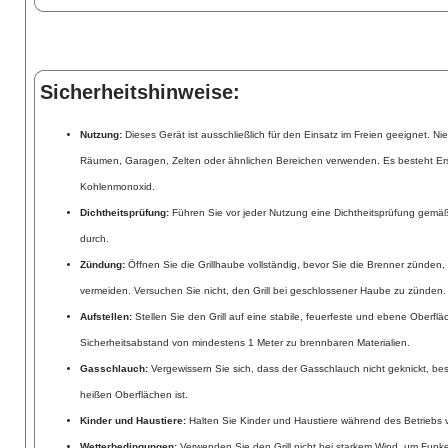
Sicherheitshinweise:
Nutzung:
Dieses Gerät ist ausschließlich für den Einsatz im Freien geeignet. N
Räumen, Garagen, Zelten oder ähnlichen Bereichen verwenden. Es besteht Er
Kohlenmonoxid.
Dichtheitsprüfung:
Führen Sie vor jeder Nutzung eine Dichtheitsprüfung gemä
durch.
Zündung:
Öffnen Sie die Grillhaube vollständig, bevor Sie die Brenner zünd
vermeiden. Versuchen Sie nicht, den Grill bei geschlossener Haube zu zünden.
Aufstellen:
Stellen Sie den Grill auf eine stabile, feuerfeste und ebene Oberflä
Sicherheitsabstand von mindestens 1 Meter zu brennbaren Materialien.
Gasschlauch:
Vergewissern Sie sich, dass der Gasschlauch nicht geknickt, bes
heißen Oberflächen ist.
Kinder und Haustiere:
Halten Sie Kinder und Haustiere während des Betriebs vo
Wetterbedingungen:
Verwenden Sie den Grill nicht bei starkem Wind, um Funk