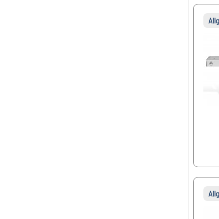
Allg
All