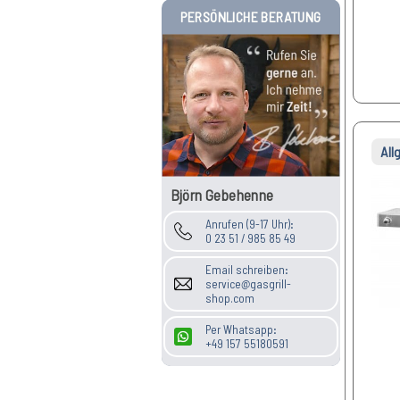
PERSÖNLICHE BERATUNG
All
Björn Gebehenne
Anrufen (9-17 Uhr):
0 23 51 / 985 85 49
Email schreiben:
service@gasgrill-
shop.com
Per Whatsapp:
+49 157 55180591