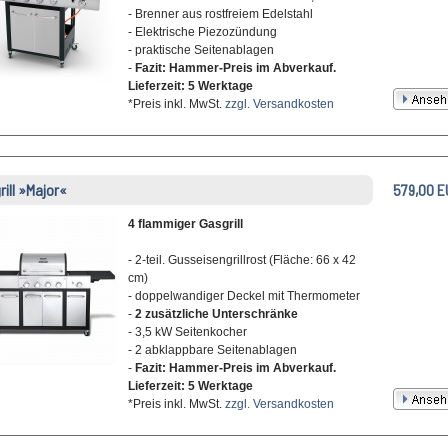
- Brenner aus rostfreiem Edelstahl
- Elektrische Piezozündung
- praktische Seitenablagen
-
Fazit: Hammer-Preis im Abverkauf.
Lieferzeit: 5 Werktage
*Preis inkl. MwSt.
zzgl. Versandkosten
rill »Major«
579,00 E
4 flammiger Gasgrill
- 2-teil. Gusseisengrillrost (Fläche: 66 x 42
cm)
- doppelwandiger Deckel mit Thermometer
-
2 zusätzliche Unterschränke
- 3,5 kW Seitenkocher
- 2 abklappbare Seitenablagen
-
Fazit: Hammer-Preis im Abverkauf.
Lieferzeit: 5 Werktage
*Preis inkl. MwSt.
zzgl. Versandkosten