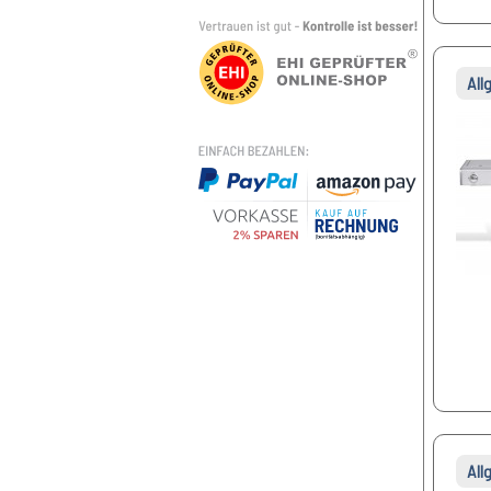
All
All