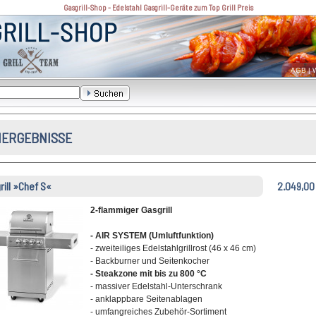
Gasgrill-Shop - Edelstahl Gasgrill-Geräte zum Top Grill Preis
AGB
|
W
ERGEBNISSE
rill »Chef S«
2.049,00
2-flammiger Gasgrill
- AIR SYSTEM (Umluftfunktion)
- zweiteiliges Edelstahlgrillrost (46 x 46 cm)
- Backburner und Seitenkocher
- Steakzone mit bis zu 800 °C
- massiver Edelstahl-Unterschrank
- anklappbare Seitenablagen
- umfangreiches Zubehör-Sortiment