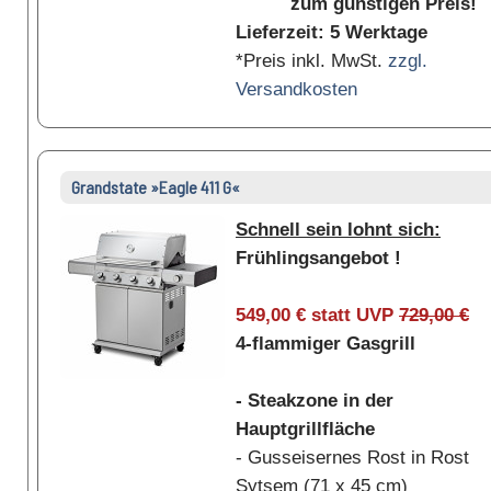
zum günstigen Preis!
Lieferzeit: 5 Werktage
*Preis inkl. MwSt.
zzgl.
Versandkosten
Grandstate »Eagle 411 G«
Schnell sein lohnt sich:
Frühlingsangebot !
549,00 € statt UVP
729,00 €
4-flammiger Gasgrill
- Steakzone in der
Hauptgrillfläche
- Gusseisernes Rost in Rost
Sytsem (71 x 45 cm)