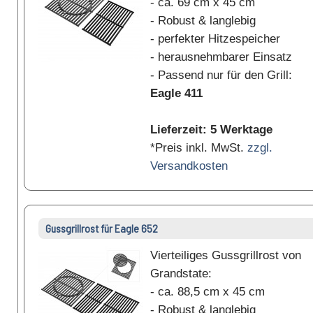
- ca. 69 cm x 45 cm
- Robust & langlebig
- perfekter Hitzespeicher
- herausnehmbarer Einsatz
- Passend nur für den Grill:
Eagle 411
Lieferzeit: 5 Werktage
*Preis inkl. MwSt.
zzgl.
Versandkosten
Gussgrillrost für Eagle 652
Vierteiliges Gussgrillrost von
Grandstate:
- ca. 88,5 cm x 45 cm
- Robust & langlebig