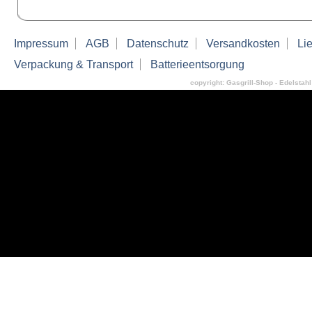
Impressum
AGB
Datenschutz
Versandkosten
Lie
Verpackung & Transport
Batterieentsorgung
copyright: Gasgrill-Shop - Edelstahl