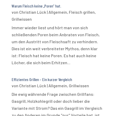
Warum Fleisch keine „Poren“ hat.
von
Christian Lück
|
Allgemein
,
Fleisch grillen
,
Grillwissen
Immer wieder liest und hört man von sich
schließenden Poren beim Anbraten von Fleisch,
um den Austritt von Fleischsaft zu verhindern.
Dies ist ein weit verbreiteter Mythos, denn klar
ist: Fleisch hat keine Poren. Es hat auch keine
Löcher, die sich beim Erhitzen...
Effizientes Grillen – Ein kurzer Vergleich
von
Christian Lück
|
Allgemein
,
Grillwissen
Die ewig währende Frage zwischen Grillfans:
Gasgrill, Holzkohlegrill oder doch lieber die
Variante mit Strom? Das ein Gasgrill im Vergleich
zu den Anderen im Grunde "nur" Vorteile hat, ist